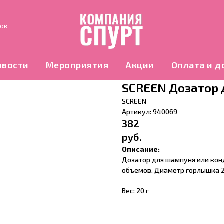
нов
овости
Мероприятия
Акции
Оплата и д
SСREEN Дозатор 
SCREEN
Артикул:
940069
382
руб.
Описание:
Дозатор для шампуня или конд
объемов. Диаметр горлышка 2
Вес: 20 г