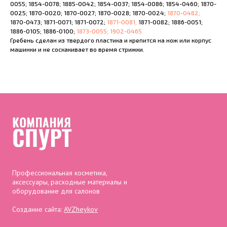
0055; 1854-0078; 1885-0042; 1854-0037; 1854-0086; 1854-0460; 1870-
0025; 1870-0020; 1870-0027; 1870-0028; 1870-0024;
1870-0482;
1870-0473; 1871-0071; 1871-0072;
1871-0081;
1871-0082; 1886-0051;
1886-0105; 1886-0100;
1873-0055;
1902-0465
Гребень сделан из твердого пластика и крепится на нож или корпус
машинки и не соскакивает во время стрижки.
Профессиональная косметика,
аксессуары, расходные материалы и
оборудование для салонов
Создание сайта:
AVZheykov