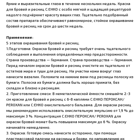
Яркие и выразительные глаза в течение нескольких недель. Краска
для бровей и ресниц С:ЕНКО с особо мягкой и щадящей рецептурой
надолго подчёркнет красоту ваших глаз. Тщательно подобранный
состав препарата обеспечивают равномерное, стойкое окрашивание
бровей и ресниц на срок до шести недель.
Применение:
5 этапов окрашивания бровей и ресниц.
1.Подготовка: Окраска бровей и ресниц требует очень тщательного
соблюдения и выполнения определённых мер предосторожности.
Страна производства — Германия. Страна производства — Германия.
Перед началом окраски бровей и ресниц очистите их тщательно от
остатков жира и туши для ресниц. На участки кожи вокруг глаз
нанесите вазелин. Положите на нижние веки под ресницы полоску из
бумаги. Полоска из бумаги должна быть хорошо прижата, без
складок и близко к ресницам.
2. Приготовление смеси: В неметаллической ёмкости смешайте 2-3
см краски для бровей и ресниц с 6-8 каплями С:ЕНКО ПЕРОКСАН/
PEROXAN или С:ЕНКО окислительного бальзама. Для окраски ресниц
мы рекомендуем использовать окислительную эмульсию от 1,9 % до
максимум 3 %. Концентрация С:ЕНКО ПЕРОКСАН/ PEROXAN для
окраски бровей может быть повышена максимум до 6 %. Окраску
начинайте немедленно.
3. Окраска: Готовую смесь нанесите осторожно, при помощи
пластмассовой палочки на ресницы и брови, по направлению их