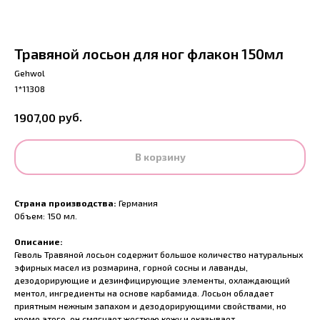
Травяной лосьон для ног флакон 150мл
Gehwol
1*11308
руб.
1907,00
В корзину
Страна производства:
Германия
Объем: 150 мл.
Описание:
Геволь Травяной лосьон содержит большое количество натуральных
эфирных масел из розмарина, горной сосны и лаванды,
дезодорирующие и дезинфицирующие элементы, охлаждающий
ментол, ингредиенты на основе карбамида. Лосьон обладает
приятным нежным запахом и дезодорирующими свойствами, но
кроме этого, он смягчает жесткую кожу и оказывает