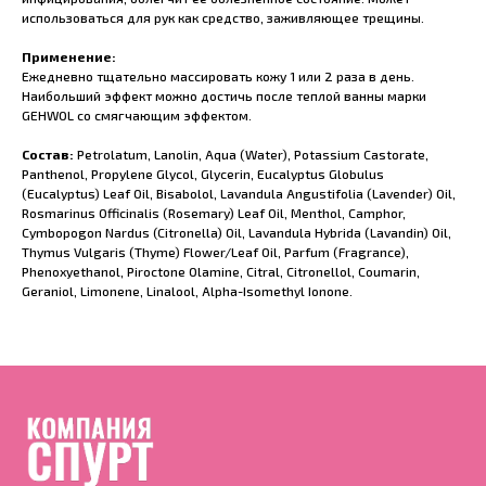
использоваться для рук как средство, заживляющее трещины.
Применение:
Ежедневно тщательно массировать кожу 1 или 2 раза в день.
Наибольший эффект можно достичь после теплой ванны марки
GEHWOL со смягчающим эффектом.
Состав:
Petrolatum, Lanolin, Aqua (Water), Potassium Castorate,
Panthenol, Propylene Glycol, Glycerin, Eucalyptus Globulus
(Eucalyptus) Leaf Oil, Bisabolol, Lavandula Angustifolia (Lavender) Oil,
Rosmarinus Officinalis (Rosemary) Leaf Oil, Menthol, Camphor,
Cymbopogon Nardus (Citronella) Oil, Lavandula Hybrida (Lavandin) Oil,
Thymus Vulgaris (Thyme) Flower/Leaf Oil, Parfum (Fragrance),
Phenoxyethanol, Piroctone Olamine, Citral, Citronellol, Coumarin,
Geraniol, Limonene, Linalool, Alpha-Isomethyl Ionone.