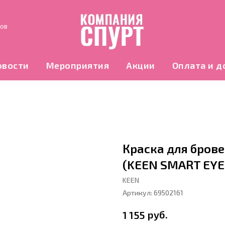
нов
овости
Мероприятия
Акции
Оплата и д
Краска для брове
(KEEN SMART EYES
KEEN
Артикул:
69502161
руб.
1 155