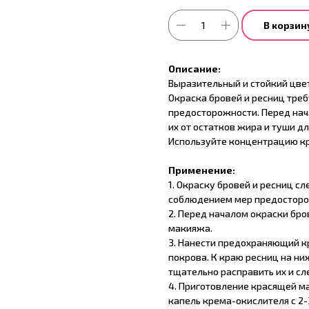
В корзин
Описание:
Выразительный и стойкий цвет
Окраска бровей и ресниц тре
предосторожности. Перед нач
их от остатков жира и туши дл
Используйте концентрацию кр
Применение:
1. Окраску бровей и ресниц с
соблюдением мер предосторо
2. Перед началом окраски бро
макияжа.
3. Нанести предохраняющий кр
покрова. К краю ресниц на ни
тщательно расправить их и сл
4. Приготовление красящей м
капель крема-окислителя с 2-3