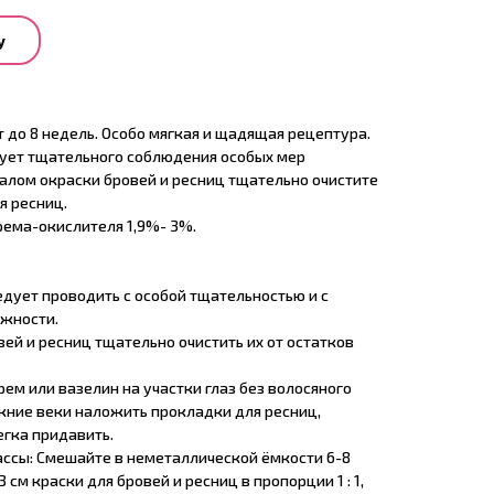
у
 до 8 недель. Особо мягкая и щадящая рецептура.
бует тщательного соблюдения особых мер
алом окраски бровей и ресниц тщательно очистите
я ресниц.
ема-окислителя 1,9%- 3%.
ледует проводить с особой тщательностью и с
жности.
вей и ресниц тщательно очистить их от остатков
ем или вазелин на участки глаз без волосяного
жние веки наложить прокладки для ресниц,
егка придавить.
ассы: Смешайте в неметаллической ёмкости 6-8
 см краски для бровей и ресниц в пропорции 1 : 1,