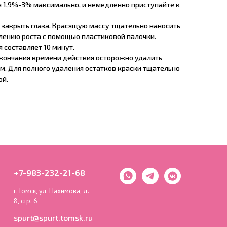
1,9%-3% максимально, и немедленно приступайте к
а закрыть глаза. Красящую массу тщательно наносить
влению роста с помощью пластиковой палочки.
 составляет 10 минут.
окончания времени действия осторожно удалить
м. Для полного удаления остатков краски тщательно
ой.
+7-983-232-21-68
г.Томск, ул. Нахимова, д.
8, стр. 6
spurt@spurt.tomsk.ru