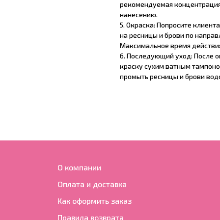
рекомендуемая концентрация 
нанесению.
5. Окраска: Попросите клиент
на ресницы и брови по напра
Максимальное время действия
6. Последующий уход: После 
краску сухим ватным тампоно
промыть ресницы и брови вод
О компании
Оплата и доставка
Как оформить заказ
Правила возврата