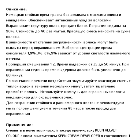
Описание:
Немецкая стойкая крем-краска без аммиака с маслами оливы и
макадамии. Обеспечивает интенсивный уход за волосами.
Выравнивает структуру волос, придает блеск. Покрытие седины на
90%. Стойкость до 40 раз мытья. Красящую смесь наносите на сухие
волосы.
В зависимости от степени загрязнённости, волосы могут быть
вымыты перед окрашиванием. Выбор концентрации крема-
окислителя 1,9%,3%, 6%,9% зависит от уровня светлости желаемого
оттенка.
Пропорция смешивания 1:2. Время выдержки от 35 до 50 минут. При
окрашивании седины время выдержки должно быть увеличено до
60 минут.
По окончании времени воздействия эмульгируйте красящую смесь с
теплой водой в течении нескольких минут, затем тщательно
промойте волосы. Используйте шампунь для окрашенных волос и
кондиционер для окрашенных волос.
Для сохранения стойкого и равномерного цвета не рекомендуем
мыть голову шампунем в течении 48 часов после процедуры
окрашивания.
Применение:
Смешать в неметаллической посуде крем-краску KEEN VELVET
COLOUR с крем-окислителем KEEN CREAM DEVELOPER в соотношении 1