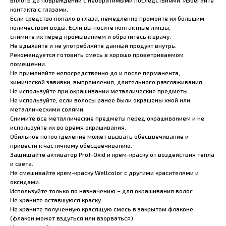
вплоть до повреждений с необратимыми последствиями. Избегайте
контакта с глазами.
Если средство попало в глаза, немедленно промойте их большим
количеством воды. Если вы носите контактные линзы,
снимите их перед промыванием и обратитесь к врачу.
Не вдыхайте и не употребляйте данный продукт внутрь.
Рекомендуется готовить смесь в хорошо проветриваемом
помещении.
Не применяйте непосредственно до и после перманента,
химической завивки, выпрямления, длительного разглаживания.
Не используйте при окрашивании металлические предметы.
Не используйте, если волосы ранее были окрашены хной или
металлическими солями.
Снимите все металлические предметы перед окрашиванием и не
используйте их во время окрашивания.
Обильное потоотделение может вызвать обесцвечивание и
привести к частичному обесцвечиванию.
Защищайте активатор Prof-Oxid и крем-краску от воздействия тепла
и света.
Не смешивайте крем-краску Wellcolor с другими красителями и
оксидами.
Используйте только по назначению – для окрашивания волос.
Не храните оставшуюся краску.
Не храните полученную красящую смесь в закрытом флаконе
(флакон может вздуться или взорваться).