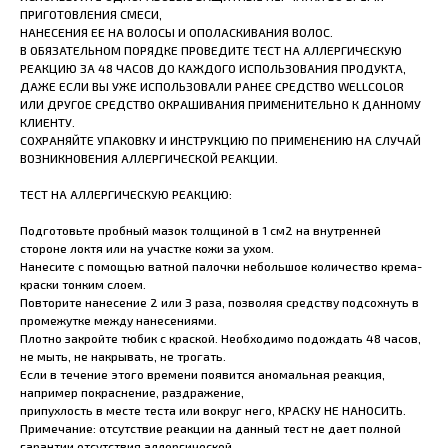
ПРИГОТОВЛЕНИЯ СМЕСИ,
НАНЕСЕНИЯ ЕЕ НА ВОЛОСЫ И ОПОЛАСКИВАНИЯ ВОЛОС.
В ОБЯЗАТЕЛЬНОМ ПОРЯДКЕ ПРОВЕДИТЕ ТЕСТ НА АЛЛЕРГИЧЕСКУЮ
РЕАКЦИЮ ЗА 48 ЧАСОВ ДО КАЖДОГО ИСПОЛЬЗОВАНИЯ ПРОДУКТА,
ДАЖЕ ЕСЛИ ВЫ УЖЕ ИСПОЛЬЗОВАЛИ РАНЕЕ СРЕДСТВО WELLCOLOR
ИЛИ ДРУГОЕ СРЕДСТВО ОКРАШИВАНИЯ ПРИМЕНИТЕЛЬНО К ДАННОМУ
КЛИЕНТУ.
СОХРАНЯЙТЕ УПАКОВКУ И ИНСТРУКЦИЮ ПО ПРИМЕНЕНИЮ НА СЛУЧАЙ
ВОЗНИКНОВЕНИЯ АЛЛЕРГИЧЕСКОЙ РЕАКЦИИ.
ТЕСТ НА АЛЛЕРГИЧЕСКУЮ РЕАКЦИЮ:
Подготовьте пробный мазок толщиной в 1 см2 на внутренней
стороне локтя или на участке кожи за ухом.
Нанесите с помощью ватной палочки небольшое количество крема-
краски тонким слоем.
Повторите нанесение 2 или 3 раза, позволяя средству подсохнуть в
промежутке между нанесениями.
Плотно закройте тюбик с краской. Необходимо подождать 48 часов,
не мыть, не накрывать, не трогать.
Если в течение этого времени появится аномальная реакция,
например покраснение, раздражение,
припухлость в месте теста или вокруг него, КРАСКУ НЕ НАНОСИТЬ.
Примечание: отсутствие реакции на данный тест не дает полной
гарантии отсутствия аллергической