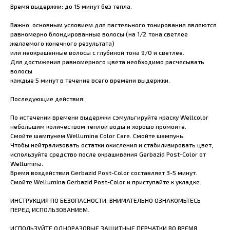
Время выдержки: до 15 минут без тепла.
Важно: основным условием для пастельного тонирования являются
равномерно блондированные волосы (на 1/2 тона светлее
желаемого конечного результата)
или неокрашенные волосы с глубиной тона 9/0 и светлее.
Для достижения равномерного цвета необходимо расчесывать
волосы
каждые 5 минут в течение всего времени выдержки.
Последующие действия:
По истечении времени выдержки сэмульгируйте краску Wellcolor
небольшим количеством теплой воды и хорошо промойте.
Смойте шампунем Wellumina Color Care. Смойте шампунь.
Чтобы нейтрализовать остатки окисления и стабилизировать цвет,
используйте средство после окрашивания Gerbazid Post-Color от
Wellumina.
Время воздействия Gerbazid Post-Color составляет 3-5 минут.
Смойте Wellumina Gerbazid Post-Color и приступайте к укладке.
ИНСТРУКЦИЯ ПО БЕЗОПАСНОСТИ. ВНИМАТЕЛЬНО ОЗНАКОМЬТЕСЬ
ПЕРЕД ИСПОЛЬЗОВАНИЕМ.
ИСПОЛЬЗУЙТЕ ОДНОРАЗОВЫЕ ЗАЩИТНЫЕ ПЕРЧАТКИ ВО ВРЕМЯ