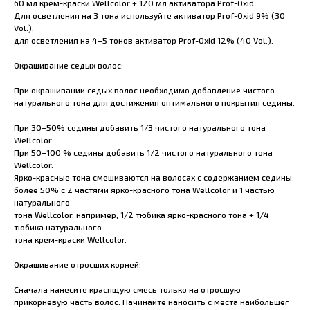
60 мл крем-краски Wellcolor + 120 мл активатора Prof-Oxid.
Для осветления на 3 тона используйте активатор Prof-Oxid 9% (30
Vol.),
для осветления на 4–5 тонов активатор Prof-Oxid 12% (40 Vol.).
Окрашивание седых волос:
При окрашивании седых волос необходимо добавление чистого
натурального тона для достижения оптимального покрытия седины.
При 30–50% седины добавить 1/3 чистого натурального тона
Wellcolor.
При 50–100 % седины добавить 1/2 чистого натурального тона
Wellcolor.
Ярко-красные тона смешиваются на волосах с содержанием седины
более 50% с 2 частями ярко-красного тона Wellcolor и 1 частью
натурального
тона Wellcolor, например, 1/2 тюбика ярко-красного тона + 1/4
тюбика натурального
тона крем-краски Wellcolor.
Окрашивание отросших корней:
Сначала нанесите красящую смесь только на отросшую
прикорневую часть волос. Начинайте наносить с места наибольшег