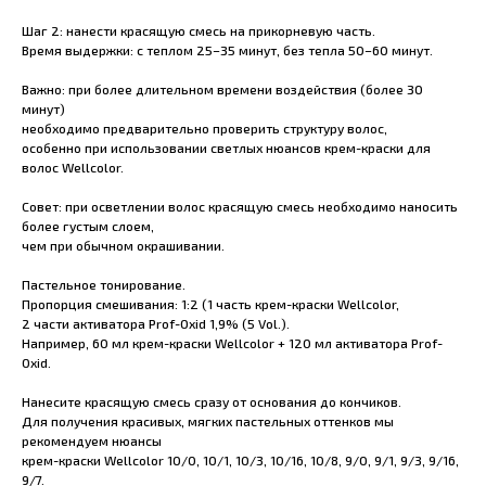
Шаг 2: нанести красящую смесь на прикорневую часть.
Время выдержки: с теплом 25–35 минут, без тепла 50–60 минут.
Важно: при более длительном времени воздействия (более 30
минут)
необходимо предварительно проверить структуру волос,
особенно при использовании светлых нюансов крем-краски для
волос Wellcolor.
Совет: при осветлении волос красящую смесь необходимо наносить
более густым слоем,
чем при обычном окрашивании.
Пастельное тонирование.
Пропорция смешивания: 1:2 (1 часть крем-краски Wellcolor,
2 части активатора Prof-Oxid 1,9% (5 Vol.).
Например, 60 мл крем-краски Wellcolor + 120 мл активатора Prof-
Oxid.
Нанесите красящую смесь сразу от основания до кончиков.
Для получения красивых, мягких пастельных оттенков мы
рекомендуем нюансы
крем-краски Wellcolor 10/0, 10/1, 10/3, 10/16, 10/8, 9/0, 9/1, 9/3, 9/16,
9/7.