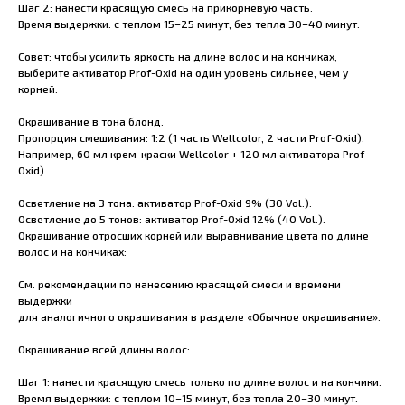
Шаг 2: нанести красящую смесь на прикорневую часть.
Время выдержки: с теплом 15–25 минут, без тепла 30–40 минут.
Совет: чтобы усилить яркость на длине волос и на кончиках,
выберите активатор Prof-Oxid на один уровень сильнее, чем у
корней.
Окрашивание в тона блонд.
Пропорция смешивания: 1:2 (1 часть Wellcolor, 2 части Prof-Oxid).
Например, 60 мл крем-краски Wellcolor + 120 мл активатора Prof-
Oxid).
Осветление на 3 тона: активатор Prof-Oxid 9% (30 Vol.).
Осветление до 5 тонов: активатор Prof-Oxid 12% (40 Vol.).
Окрашивание отросших корней или выравнивание цвета по длине
волос и на кончиках:
См. рекомендации по нанесению красящей смеси и времени
выдержки
для аналогичного окрашивания в разделе «Обычное окрашивание».
Окрашивание всей длины волос:
Шаг 1: нанести красящую смесь только по длине волос и на кончики.
Время выдержки: с теплом 10–15 минут, без тепла 20–30 минут.