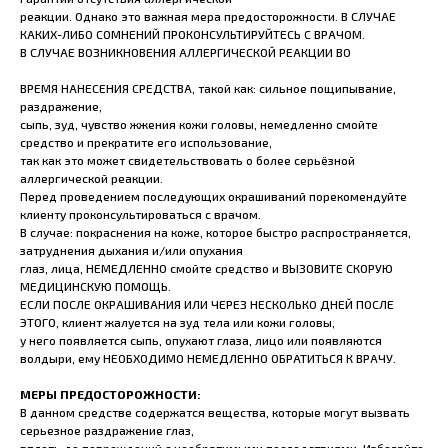
реакции. Однако это важная мера предосторожности. В СЛУЧАЕ
КАКИХ-ЛИБО СОМНЕНИЙ ПРОКОНСУЛЬТИРУЙТЕСЬ С ВРАЧОМ.
В СЛУЧАЕ ВОЗНИКНОВЕНИЯ АЛЛЕРГИЧЕСКОЙ РЕАКЦИИ ВО
ВРЕМЯ НАНЕСЕНИЯ СРЕДСТВА, такой как: сильное пощипывание,
раздражение,
сыпь, зуд, чувство жжения кожи головы, немедленно смойте
средство и прекратите его использование,
так как это может свидетельствовать о более серьёзной
аллергической реакции.
Перед проведением последующих окрашиваний порекомендуйте
клиенту проконсультироваться с врачом.
В случае: покраснения на коже, которое быстро распространяется,
затруднения дыхания и/или опухания
глаз, лица, НЕМЕДЛЕННО смойте средство и ВЫЗОВИТЕ СКОРУЮ
МЕДИЦИНСКУЮ ПОМОЩЬ.
ЕСЛИ ПОСЛЕ ОКРАШИВАНИЯ ИЛИ ЧЕРЕЗ НЕСКОЛЬКО ДНЕЙ ПОСЛЕ
ЭТОГО, клиент жалуется на зуд тела или кожи головы,
у него появляется сыпь, опухают глаза, лицо или появляются
волдыри, ему НЕОБХОДИМО НЕМЕДЛЕННО ОБРАТИТЬСЯ К ВРАЧУ.
МЕРЫ ПРЕДОСТОРОЖНОСТИ:
В данном средстве содержатся вещества, которые могут вызвать
серьезное раздражение глаз,