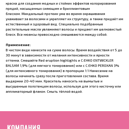
краска для создания модных и стойких эффектов колорирования
прядей, насыщенных сияющим и бриллиантовым
блеском. Миндальный протеин уже во время окрашивания
ухаживает за волосами и укрепляет их структуру, а также придаёт им
естественный и здоровый вид. Специально подобранные
растительные масла увлажняют волосы и придают им шелковистый
блеск. Все нюансы превосходно смешиваются между собой.
Применение:
В чистом виде нанесите на сухие волосы. Время воздействия от 5 до
30 минут в зависимости от желания интенсивности и яркости
оттенка. Смешайте Red eruption highlights и C:EHKO ENTWICKLER
BALSAM 1,9% (для мягкого тонирования) или с C:EHKO PEROXAN 3%
(для интенсивного тонирования) в пропорции 1:1 Нанесение на
волосы начинать сразу после приготовления состава. Время
выдержки 20-40 мин. Краситель наносить на вымытые и
высушенные полотенцем волосы, используя для этого кисточку или
аппликаторный флакон. Смыть тёплой водой.