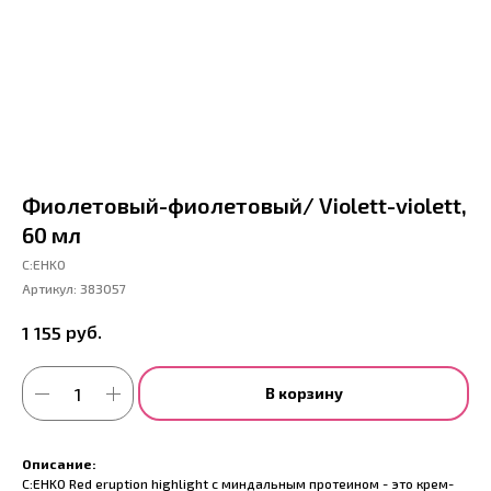
Фиолетовый-фиолетовый/ Violett-violett,
60 мл
С:EHKO
Артикул:
383057
руб.
1 155
В корзину
Описание:
C:EHKO Red eruption highlight с миндальным протеином - это крем-