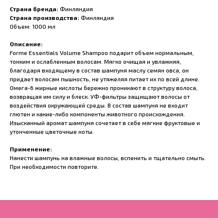
Страна бренда:
Финляндия
Страна производства:
Финляндия
Объем: 1000 мл
Описание:
Forme Essentials Volume Shampoo подарит объем нормальным,
тонким и ослабленным волосам. Мягко очищая и увлажняя,
благодаря входящему в состав шампуня маслу семян овса, он
придает волосам пышность, не утяжеляя питает их по всей длине.
Омега-6 жирные кислоты бережно проникают в структуру волоса,
возвращая им силу и блеск. УФ-фильтры защищают волосы от
воздействия окружающей среды. В состав шампуня не входит
глютен и какие-либо компоненты животного происхождения.
Изысканный аромат шампуня сочетает в себе мягкие фруктовые и
утонченные цветочные ноты.
Применение:
Нанести шампунь на влажные волосы, вспенить и тщательно смыть.
При необходимости повторите.