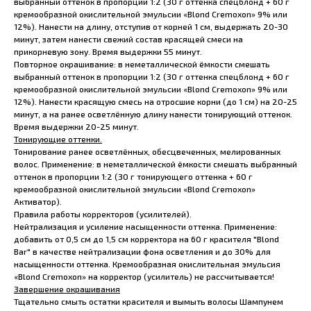
выбранный оттенок в пропорции 1:2 (30 г оттенка спецблонд + 60 г
кремообразной окислительной эмульсии «Blond Cremoxon» 9% или
12%). Нанести на длину, отступив от корней 1 см, выдержать 20-30
минут, затем нанести свежий состав красящей смеси на
прикорневую зону. Время выдержки 55 минут.
Повторное окрашивание: в неметаллической ёмкости смешать
выбранный оттенок в пропорции 1:2 (30 г оттенка спецблонд + 60 г
кремообразной окислительной эмульсии «Blond Cremoxon» 9% или
12%). Нанести красящую смесь на отросшие корни (до 1 см) на 20-25
минут, а на ранее осветлённую длину нанести тонирующий оттенок.
Время выдержки 20-25 минут.
Тонирующие оттенки.
Тонирование ранее осветлённых, обесцвеченных, мелированных
волос. Применение: в неметаллической ёмкости смешать выбранный
оттенок в пропорции 1:2 (30 г тонирующего оттенка + 60 г
кремообразной окислительной эмульсии «Blond Cremoxon»
Активатор).
Правила работы корректоров (усилителей).
Нейтрализация и усиление насыщенности оттенка. Применение:
добавить от 0,5 см до 1,5 см корректора на 60 г красителя "Blond
Bar" в качестве нейтрализации фона осветления и до 30% для
насыщенности оттенка. Кремообразная окислительная эмульсия
«Blond Cremoxon» на корректор (усилитель) не рассчитывается!
Завершение окрашивания
Тщательно смыть остатки красителя и вымыть волосы Шампунем