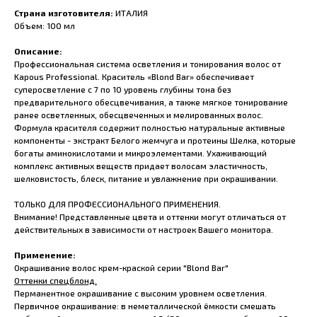
Страна изготовителя:
ИТАЛИЯ
Объем: 100 мл
Описание:
Профессиональная система осветления и тонирования волос от
Kapous Professional. Краситель «Blond Bar» обеспечивает
суперосветление с 7 по 10 уровень глубины тона без
предварительного обесцвечивания, а также мягкое тонирование
ранее осветленных, обесцвеченных и мелированных волос.
Формула красителя содержит полностью натуральные активные
компоненты - экстракт Белого жемчуга и протеины Шелка, которые
богаты аминокислотами и микроэлементами. Ухаживающий
комплекс активных веществ придает волосам эластичность,
шелковистость, блеск, питание и увлажнение при окрашивании.
ТОЛЬКО ДЛЯ ПРОФЕССИОНАЛЬНОГО ПРИМЕНЕНИЯ.
Внимание! Представленные цвета и оттенки могут отличаться от
действительных в зависимости от настроек Вашего монитора.
Применение:
Окрашивание волос крем-краской серии "Blond Bar"
Оттенки спецблонд.
Перманентное окрашивание с высоким уровнем осветления.
Первичное окрашивание: в неметаллической ёмкости смешать