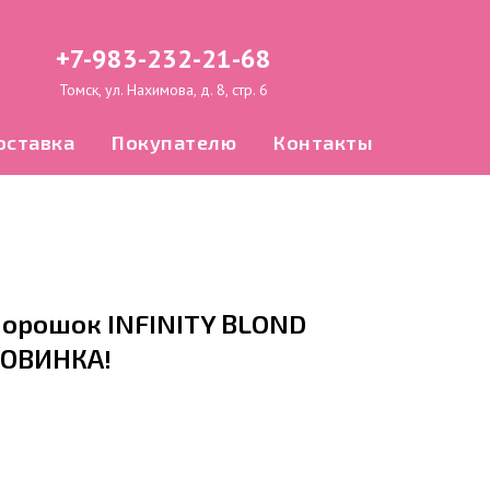
+7-983-232-21-68
Томск, ул. Нахимова, д. 8, стр. 6
оставка
Покупателю
Контакты
орошок INFINITY BLOND
НОВИНКА!