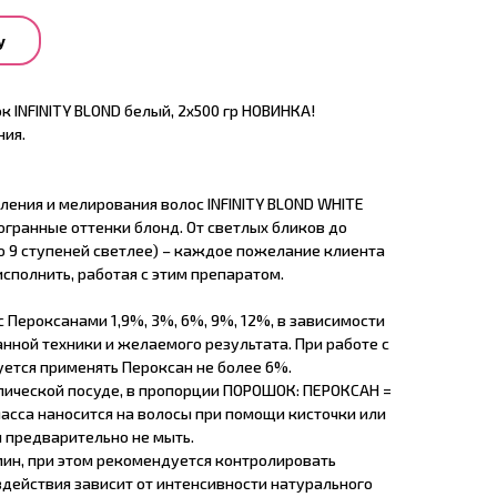
у
INFINITY BLOND белый, 2x500 гр НОВИНКА!
ния.
ления и мелирования волос INFINITY BLOND WHITE
гранные оттенки блонд. От светлых бликов до
о 9 ступеней светлее) – каждое пожелание клиента
сполнить, работая с этим препаратом.
 Пероксанами 1,9%, 3%, 6%, 9%, 12%, в зависимости
анной техники и желаемого результата. При работе с
ется применять Пероксан не более 6%.
ллической посуде, в пропорции ПОРОШОК: ПЕРОКСАН =
 масса наносится на волосы при помощи кисточки или
ы предварительно не мыть.
0 мин, при этом рекомендуется контролировать
здействия зависит от интенсивности натурального