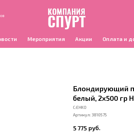
нов
овости
Мероприятия
Акции
Оплата и д
Блондирующий п
белый, 2x500 гр 
С:EHKO
Артикул:
3810575
руб.
5 775