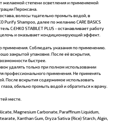
 от желаемой степени осветления и применяемой
трации Пероксана.
состава, волосы тщательно промыть водой, в
O Purify Shampoo, далее по желанию CARE BASICS
тель C:EHKO STABILET PLUS - останавливает работу
 щелочь и оказывает кондиционирующий эффект.
о применения. Соблюдать указания по применению.
рошо закрытой упаковке. После её вскрытия,
возможности быстрее.
вок удалять только при полном использовании
для профессионального применения. Не применять
вей. После вскрытия содержимое использовать
 глаза, обильно промыть водой и обратиться к врачу.
тей месте.
ilicate, Magnesium Carbonate, Paraffinum Liquidum,
arate, Xanthan Gum, Oryza Sativa (Rice) Starch, Algin,