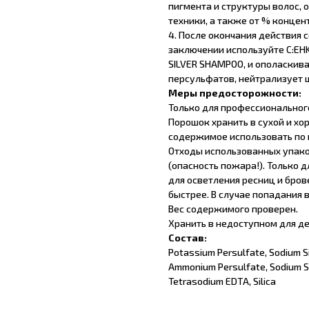
пигмента и структуры волос,
техники, а также от % концен
4. После окончания действия 
заключении используйте C:EHK
SILVER SHAMPOO, и ополаскива
персульфатов, нейтрализует
Меры предосторожности:
Только для профессиональног
Порошок хранить в сухой и хо
содержимое использовать по 
Отходы использованных упако
(опасность пожара!). Только 
для осветления ресниц и бро
быстрее. В случае попадания в
Вес содержимого проверен.
Хранить в недоступном для де
Состав:
Potassium Persulfate, Sodium S
Ammonium Persulfate, Sodium Ste
Tetrasodium EDTA, Silica