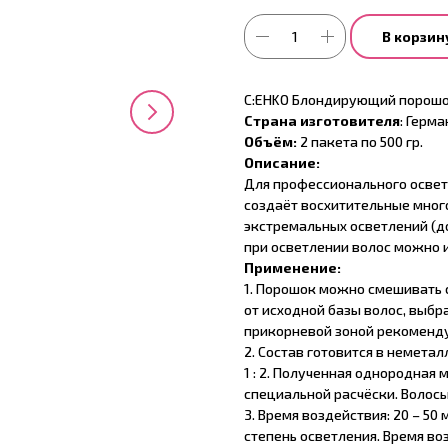
В корзин
C:EHKO Блондирующий порошок 
Страна изготовителя
: Герма
Объём:
2 пакета по 500 гр.
Описание:
Для профессионального освет
создаёт восхитительные много
экстремальных осветлений (д
при осветлении волос можно и
Применение:
1. Порошок можно смешивать с
от исходной базы волос, выбр
прикорневой зоной рекоменду
2. Состав готовится в немета
1 : 2. Полученная однородная
специальной расчёски. Волос
3. Время воздействия: 20 – 5
степень осветления. Время во