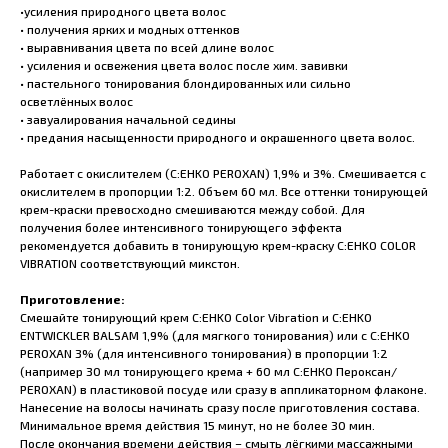
•усиления природного цвета волос
• получения ярких и модных оттенков
• выравнивания цвета по всей длине волос
• усиления и освежения цвета волос после хим. завивки
• пастельного тонирования блондированных или сильно
осветлённых волос
• завуалирования начальной седины
• предания насыщенности природного и окрашенного цвета волос.
Работает с окислителем (C:EHKO PEROXAN) 1,9% и 3%. Смешивается с
окислителем в пропорции 1:2. Объем 60 мл. Все оттенки тонирующей
крем-краски превосходно смешиваются между собой. Для
получения более интенсивного тонирующего эффекта
рекомендуется добавить в тонирующую крем-краску C:EHKO COLOR
VIBRATION соответствующий микстон.
Приготовление:
Смешайте тонирующий крем C:EHKO Color Vibration и C:EHKO
ENTWICKLER BALSAM 1,9% (для мягкого тонирования) или с C:EHKO
PEROXAN 3% (для интенсивного тонирования) в пропорции 1:2
(например 30 мл тонирующего крема + 60 мл С:ЕНКО Пероксан/
PEROXAN) в пластиковой посуде или сразу в аппликаторном флаконе.
Нанесение на волосы начинать сразу после приготовления состава.
Минимальное время действия 15 минут, но не более 30 мин.
После окончания времени действия – смыть лёгкими массажными