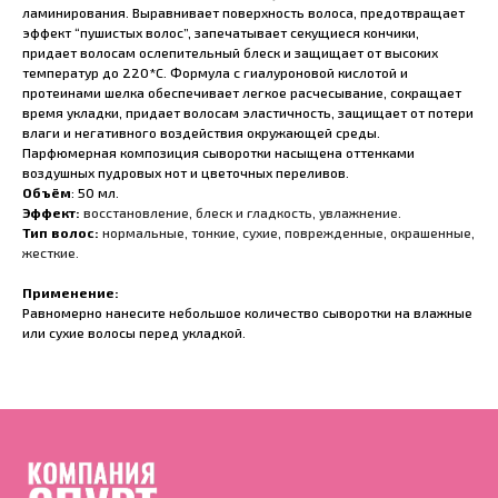
ламинирования. Выравнивает поверхность волоса, предотвращает
эффект “пушистых волос”, запечатывает секущиеся кончики,
придает волосам ослепительный блеск и защищает от высоких
температур до 220*С. Формула с гиалуроновой кислотой и
протеинами шелка обеспечивает легкое расчесывание, сокращает
время укладки, придает волосам эластичность, защищает от потери
влаги и негативного воздействия окружающей среды.
Парфюмерная композиция сыворотки насыщена оттенками
воздушных пудровых нот и цветочных переливов.
Объём
: 50 мл.
Эффект:
восстановление
,
блеск и гладкость
,
увлажнение
.
Тип волос:
нормальные
,
тонкие
,
сухие
,
поврежденные
,
окрашенные
,
жесткие
.
Применение:
Равномерно нанесите небольшое количество сыворотки на влажные
или сухие волосы перед укладкой.