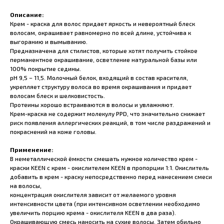
Описание:
Крем - краска для волос придает яркость и невероятный блеск
волосам, окрашивает равномерно по всей длине, устойчива к
выгоранию и вымыванию.
Предназначена для стилистов, которые хотят получить стойкое
перманентное окрашивание, осветление натуральной базы или
100% покрытие седины.
pH 9,5 – 11,5. Молочный белок, входящий в состав красителя,
укрепляет структуру волоса во время окрашивания и придает
волосам блеск и шелковистость.
Протеины хорошо встраиваются в волосы и увлажняют.
Крем-краска не содержит молекулу PPD, что значительно снижает
риск появления аллергических реакций, в том числе раздражений и
покраснений на коже головы.
Применение:
В неметаллической ёмкости смешать нужное количество крем -
краски KEEN с крем - окислителем KEEN в пропорции 1:1. Окислитель
добавить в крем - краску непосредственно перед нанесением смеси
на волосы,
концентрация окислителя зависит от желаемого уровня
интенсивности цвета (при интенсивном осветлении необходимо
увеличить порцию крема - окислителя KEEN в два раза).
Окрашивающую смесь наносить на сухие волосы. Затем обильно