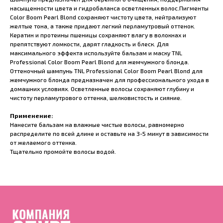
насыщенности цвета и гидробаланса осветленных волос.Пигменты
Color Boom Pearl Blond сохраняют чистоту цвета, нейтрализуют
желтые тона, а также придают легкий перламутровый оттенок.
Кератин и протеины пшеницы сохраняют влагу в волокнах и
препятствуют ломкости, дарят гладкость и блеск. Для
максимального эффекта используйте бальзам и маску TNL
Professional Color Boom Pearl Blond для жемчужного блонда.
Оттеночный шампунь TNL Professional Color Boom Pearl Blond для
жемчужного блонда предназначен для профессионального ухода в
домашних условиях. Осветленные волосы сохраняют глубину и
чистоту перламутрового оттенка, шелковистость и сияние.
Применение:
Нанесите бальзам на влажные чистые волосы, равномерно
распределите по всей длине и оставьте на 3-5 минут в зависимости
от желаемого оттенка.
Тщательно промойте волосы водой.