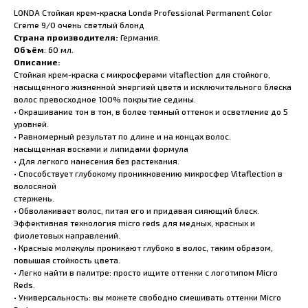
LONDA Стойкая крем-краска Londa Professional Permanent Color
Creme 9/0 очень светлый блонд
Страна производителя:
Германия.
Объём
: 60 мл.
Описание:
Стойкая крем-краска с микросферами vitaflection для стойкого,
насыщенного жизненной энергией цвета и исключительного блеска
волос превосходное 100% покрытие седины.
• Окрашивание тон в тон, в более темный оттенок и осветление до 5
уровней.
• Равномерный результат по длине и на концах волос.
насыщенная восками и липидами формула
• Для легкого нанесения без растекания.
• Способствует глубокому проникновению микросфер Vitaflection в
волосяной
стержень.
• Обволакивает волос, питая его и придавая сияющий блеск.
Эффективная технология micro reds для медных, красных и
фиолетовых направлений.
• Красные молекулы проникают глубоко в волос, таким образом,
повышая стойкость цвета.
• Легко найти в палитре: просто ищите оттенки с логотипом Micro
Reds.
• Универсальность: вы можете свободно смешивать оттенки Micro