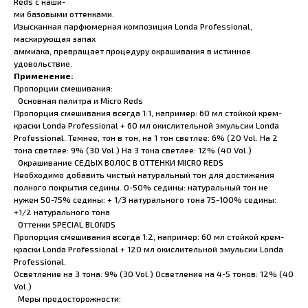
Reds с наши-
ми базовыми оттенками.
Изысканная парфюмерная композиция Londa Professional,
маскирующая запах
аммиака, превращает процедуру окрашивания в истинное
удовольствие.
Применение:
Пропорции смешивания:
Основная палитра и Micro Reds
Пропорция смешивания всегда 1:1, например: 60 мл стойкой крем-
краски Londa Professional + 60 мл окислительной эмульсии Londa
Professional. Темнее, тон в тон, на 1 тон светлее: 6% (20 Vol. На 2
тона светлее: 9% (30 Vol.) На 3 тона светлее: 12% (40 Vol.)
Окрашивание СЕДЫХ ВОЛОС В ОТТЕНКИ MICRO REDS
Необходимо добавить чистый натуральный тон для достижения
полного покрытия седины. 0-50% седины: натуральный тон не
нужен 50-75% седины: + 1/3 натурального тона 75-100% седины:
+1/2 натурального тона
Оттенки SPECIAL BLONDS
Пропорция смешивания всегда 1:2, например: 60 мл стойкой крем-
краски Londa Professional + 120 мл окислительной эмульсии Londa
Professional.
Осветление на 3 тона: 9% (30 Vol.) Осветление на 4-5 тонов: 12% (40
Vol.)
Меры предосторожности: