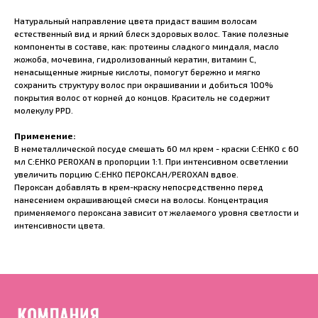
Натуральный направление цвета придаст вашим волосам
естественный вид и яркий блеск здоровых волос. Такие полезные
компоненты в составе, как: протеины сладкого миндаля, масло
жожоба, мочевина, гидролизованный кератин, витамин С,
ненасыщенные жирные кислоты, помогут бережно и мягко
сохранить структуру волос при окрашивании и добиться 100%
покрытия волос от корней до концов. Краситель не содержит
молекулу PPD.
Применение:
В неметаллической посуде смешать 60 мл крем - краски C:EHKO с 60
мл С:ЕНКО PEROXAN в пропорции 1:1. При интенсивном осветлении
увеличить порцию С:ЕНКО ПЕРОКСАН/PEROXAN вдвое.
Пероксан добавлять в крем-краску непосредственно перед
нанесением окрашивающей смеси на волосы. Концентрация
применяемого пероксана зависит от желаемого уровня светлости и
интенсивности цвета.