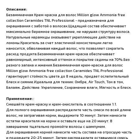
Описание:
Безаммиачная Крем-краска для волос Million glow Ammonia free
collection Ceramides TNL Professional - предназначена для
окрашивания с заботой о волосах.Щадящий состав обеспечивает
максимально бережное окрашивание, не нарушая структуру волоса.
Натуральные керамиды оказывают укрепляющее действие на
локоны.Краситель за счет эластичной консистенции легко
наносится, обволакивая каждый волос, что позволяет сократить
расход продукта.Безаммиачная крем-краска обеспечивает
равномерный, интенсивный оттенок и покрытие седины на 70%.Без
резкого запаха и жжения.Безаммиачная крем-краска для волос
Million glow Ammonia free collection Ceramides TNL Professional
гарантирует стойкость цвета до 8 недель, придает ослепительный
блеск и сияние.Идеальна для техник: Омбре, Air Touch, Тон в тон,
Балаяж. Действие: Укрепление, Сохранение влаги, Мягкость и блеск.
Применение:
:
Смешайте крем-краску и крем-окислитель в соотношении 1:1.
Для полного окрашивания распределите часть смеси по всей длине
волос, не затрагивая корни, выдержите 10 минут. Затем нанесите
остатки красителя на корни и оставьте еще на 20 минут. В
завершение тщательно промойте волосы с шампунем.
Для окрашивания корней нанесите часть состава на отросшую часть
и подождите 20-25 минут. Затем распределите оставшуюся смесь