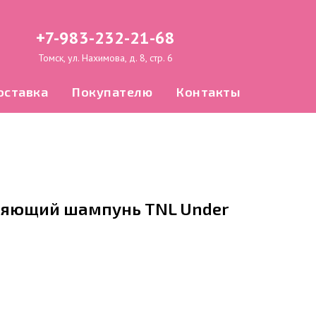
+7-983-232-21-68
Томск, ул. Нахимова, д. 8, стр. 6
оставка
Покупателю
Контакты
яющий шампунь TNL Under