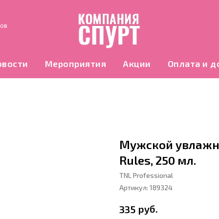
нов
овости
Мероприятия
Акции
Оплата и д
Мужской увлажн
Rules, 250 мл.
TNL Professional
Артикул:
189324
руб.
335