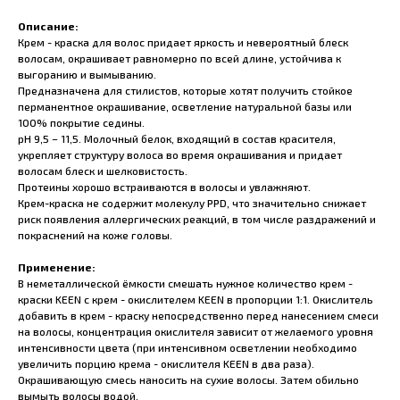
Описание:
Крем - краска для волос придает яркость и невероятный блеск
волосам, окрашивает равномерно по всей длине, устойчива к
выгоранию и вымыванию.
Предназначена для стилистов, которые хотят получить стойкое
перманентное окрашивание, осветление натуральной базы или
100% покрытие седины.
pH 9,5 – 11,5. Молочный белок, входящий в состав красителя,
укрепляет структуру волоса во время окрашивания и придает
волосам блеск и шелковистость.
Протеины хорошо встраиваются в волосы и увлажняют.
Крем-краска не содержит молекулу PPD, что значительно снижает
риск появления аллергических реакций, в том числе раздражений и
покраснений на коже головы.
Применение:
В неметаллической ёмкости смешать нужное количество крем -
краски KEEN с крем - окислителем KEEN в пропорции 1:1. Окислитель
добавить в крем - краску непосредственно перед нанесением смеси
на волосы, концентрация окислителя зависит от желаемого уровня
интенсивности цвета (при интенсивном осветлении необходимо
увеличить порцию крема - окислителя KEEN в два раза).
Окрашивающую смесь наносить на сухие волосы. Затем обильно
вымыть волосы водой.