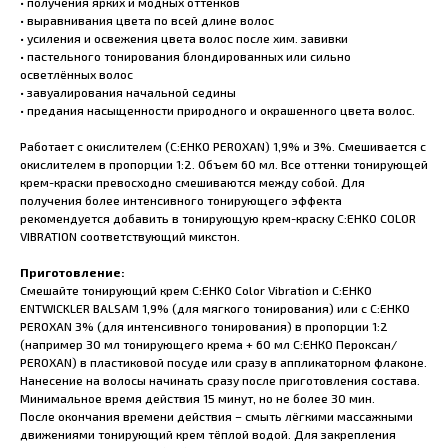
• получения ярких и модных оттенков
• выравнивания цвета по всей длине волос
• усиления и освежения цвета волос после хим. завивки
• пастельного тонирования блондированных или сильно
осветлённых волос
• завуалирования начальной седины
• предания насыщенности природного и окрашенного цвета волос.
Работает с окислителем (C:EHKO PEROXAN) 1,9% и 3%. Смешивается с
окислителем в пропорции 1:2. Объем 60 мл. Все оттенки тонирующей
крем-краски превосходно смешиваются между собой. Для
получения более интенсивного тонирующего эффекта
рекомендуется добавить в тонирующую крем-краску C:EHKO COLOR
VIBRATION соответствующий микстон.
Приготовление:
Смешайте тонирующий крем C:EHKO Color Vibration и C:EHKO
ENTWICKLER BALSAM 1,9% (для мягкого тонирования) или с C:EHKO
PEROXAN 3% (для интенсивного тонирования) в пропорции 1:2
(например 30 мл тонирующего крема + 60 мл С:ЕНКО Пероксан/
PEROXAN) в пластиковой посуде или сразу в аппликаторном флаконе.
Нанесение на волосы начинать сразу после приготовления состава.
Минимальное время действия 15 минут, но не более 30 мин.
После окончания времени действия – смыть лёгкими массажными
движениями тонирующий крем тёплой водой. Для закрепления