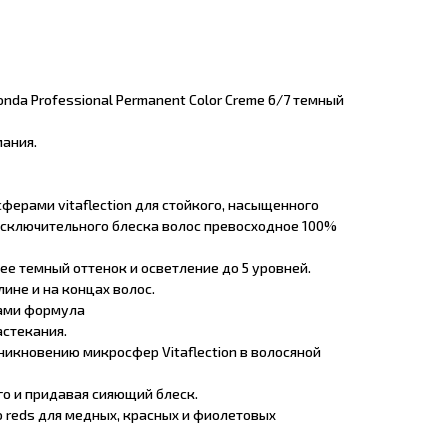
nda Professional Permanent Color Creme 6/7 темный
ания.
ферами vitaflection для стойкого, насыщенного
исключительного блеска волос превосходное 100%
лее темный оттенок и осветление до 5 уровней.
лине и на концах волос.
ами формула
астекания.
никновению микросфер Vitaflection в волосяной
его и придавая сияющий блеск.
 reds для медных, красных и фиолетовых