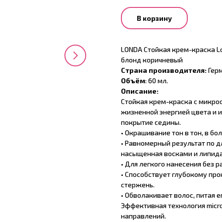
В корзину
LONDA Стойкая крем-краска Lo
блонд коричневый
Страна производителя:
Герм
Объём
: 60 мл.
Описание:
Стойкая крем-краска с микрос
жизненной энергией цвета и 
покрытие седины.
• Окрашивание тон в тон, в бо
• Равномерный результат по д
насыщенная восками и липид
• Для легкого нанесения без р
• Способствует глубокому про
стержень.
• Обволакивает волос, питая 
Эффективная технология micro
направлений.