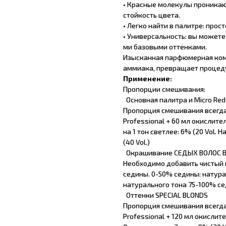
• Красные молекулы проникаю
стойкость цвета.
• Легко найти в палитре: прос
• Универсальность: вы можете
ми базовыми оттенками.
Изысканная парфюмерная комп
аммиака, превращает процеду
Применение:
Пропорции смешивания:
Основная палитра и Micro Red
Пропорция смешивания всегда 
Professional + 60 мл окислител
на 1 тон светлее: 6% (20 Vol. Н
(40 Vol.)
Окрашивание СЕДЫХ ВОЛОС В
Необходимо добавить чистый 
седины. 0-50% седины: натура
натурального тона 75-100% се
Оттенки SPECIAL BLONDS
Пропорция смешивания всегда 
Professional + 120 мл окислит