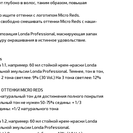
т глубоко в волос, таким образом, повышая
то ищите оттенки с логотипом Micro Reds.
 свободно смешивать оттенки Micro Reds с наши-
озиция Londa Professional, маскирующая запах
ру окрашивания в истинное удовольствие.
s
1:1, например: 60 мл стойкой крем-краски Londa
ьной эмульсии Londa Professional. Темнее, тон в тон,
а 2 тона светлее: 9% (30 Vol.) На 3 тона светлее: 12%
 ОТТЕНКИ MICRO REDS
натуральный тон для достижения полного покрытия
льный тон не нужен 50-75% седины: + 1/3
дины: +1/2 натурального тона
1:2, например: 60 мл стойкой крем-краски Londa
ельной эмульсии Londa Professional.