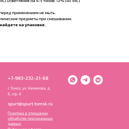
ol.) Осветление на 4-5 тонов: 12% (40 Vol.)
 перед применением не мыть.
ллические предметы при смешивании.
найдете на упаковке.
+7-983-232-21-68
г.Томск, ул. Нахимова, д.
8, стр. 6
spurt@spurt.tomsk.ru
Политика в отношении
обработки персональных
данных