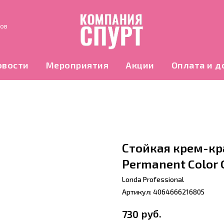
нов
овости
Мероприятия
Акции
Оплата и д
Стойкая крем-кра
Permanent Color 
Londa Professional
Артикул:
4064666216805
руб.
730