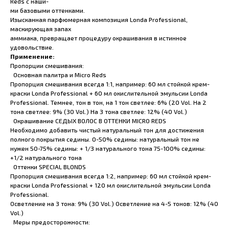
Reds с наши-
ми базовыми оттенками.
Изысканная парфюмерная композиция Londa Professional,
маскирующая запах
аммиака, превращает процедуру окрашивания в истинное
удовольствие.
Применение:
Пропорции смешивания:
Основная палитра и Micro Reds
Пропорция смешивания всегда 1:1, например: 60 мл стойкой крем-
краски Londa Professional + 60 мл окислительной эмульсии Londa
Professional. Темнее, тон в тон, на 1 тон светлее: 6% (20 Vol. На 2
тона светлее: 9% (30 Vol.) На 3 тона светлее: 12% (40 Vol.)
Окрашивание СЕДЫХ ВОЛОС В ОТТЕНКИ MICRO REDS
Необходимо добавить чистый натуральный тон для достижения
полного покрытия седины. 0-50% седины: натуральный тон не
нужен 50-75% седины: + 1/3 натурального тона 75-100% седины:
+1/2 натурального тона
Оттенки SPECIAL BLONDS
Пропорция смешивания всегда 1:2, например: 60 мл стойкой крем-
краски Londa Professional + 120 мл окислительной эмульсии Londa
Professional.
Осветление на 3 тона: 9% (30 Vol.) Осветление на 4-5 тонов: 12% (40
Vol.)
Меры предосторожности: