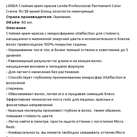
LONDA Стойкая крем-краска Londa Professional Permanent Color
Creme 10/38 яркий блонд золотисто-жемчужный
Страна производителя:
Германия.
Объём
: 60 мл.
Описание:
Стойкая крем-краска с микросферами vitaflection для стойкого,
насыщенного жизненной энергией цвета и исключительного блеска
волос превосходное 100% покрытие седины.
• Окрашивание тон в тон, в более темный оттенок и осветление до 5
уровней.
• Равномерный результат по длине и на концах волос.
насыщенная восками и липидами формула
• Для легкого нанесения без растекания.
• Способствует глубокому проникновению микросфер Vitaflection в
волосяной
стержень.
• Обволакивает волос, питая его и придавая сияющий блеск.
Эффективная технология micro reds для медных, красных и
фиолетовых направлений.
• Красные молекулы проникают глубоко в волос, таким образом,
повышая стойкость цвета.
• Легко найти в палитре: просто ищите оттенки с логотипом Micro
Reds.
• Универсальность: вы можете свободно смешивать оттенки Micro