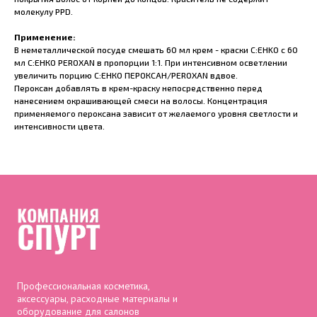
молекулу PPD.
Применение:
В неметаллической посуде смешать 60 мл крем - краски C:EHKO с 60
мл С:ЕНКО PEROXAN в пропорции 1:1. При интенсивном осветлении
увеличить порцию С:ЕНКО ПЕРОКСАН/PEROXAN вдвое.
Пероксан добавлять в крем-краску непосредственно перед
нанесением окрашивающей смеси на волосы. Концентрация
применяемого пероксана зависит от желаемого уровня светлости и
интенсивности цвета.
Профессиональная косметика,
аксессуары, расходные материалы и
оборудование для салонов