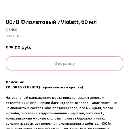
00/8 Фиолетовый /Violett, 60 мл
С:EHKO
386-00/8
руб.
975,00
В корзину
Описание:
COLOR EXPLOSION (перманентная краска)
Натуральный направление цвета придаст вашим волосам
естественный вид и яркий блеск здоровых волос. Такие полезные
компоненты в составе, как: протеины сладкого миндаля, масло
жожоба, мочевина, гидролизованный кератин, витамин С,
ненасыщенные жирные кислоты, помогут бережно и мягко
сохранить структуру волос при окрашивании и добиться 100%
покрытия волос от корней до концов. Краситель не содержит