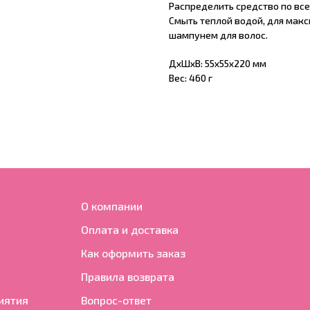
Распределить средство по всей
Смыть теплой водой, для мак
шампунем для волос.
ДxШxВ: 55x55x220 мм
Вес: 460 г
О компании
Оплата и доставка
Как оформить заказ
Правила возврата
иятия
Вопрос-ответ