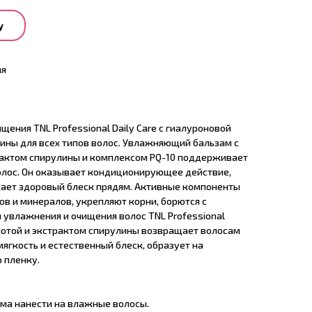
у
ия
щения TNL Professional Daily Care с гиалуроновой
лины для всех типов волос. Увлажняющий бальзам с
рактом спирулины и комплексом PQ-10 поддерживает
олос. Он оказывает кондиционирующее действие,
дает здоровый блеск прядям. Активные компоненты
в и минералов, укрепляют корни, борются с
 увлажнения и очищения волос TNL Professional
слотой и экстрактом спирулины возвращает волосам
мягкость и естественный блеск, образует на
 пленку.
ма нанести на влажные волосы.