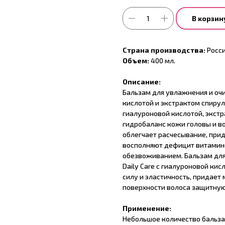
В корзин
Страна производства:
Росс
Объем:
400 мл.
Описание:
Бальзам для увлажнения и очи
кислотой и экстрактом спиру
гиалуроновой кислотой, экст
гидробаланс кожи головы и в
облегчает расчесывание, при
восполняют дефицит витамино
обезвоживанием. Бальзам для
Daily Care с гиалуроновой ки
силу и эластичность, придает 
поверхности волоса защитную
Применение:
Небольшое количество бальза