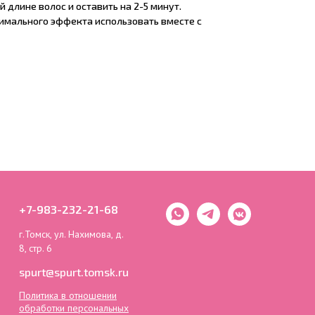
 длине волос и оставить на 2-5 минут.
симального эффекта использовать вместе с
+7-983-232-21-68
г.Томск, ул. Нахимова, д.
8, стр. 6
spurt@spurt.tomsk.ru
Политика в отношении
обработки персональных