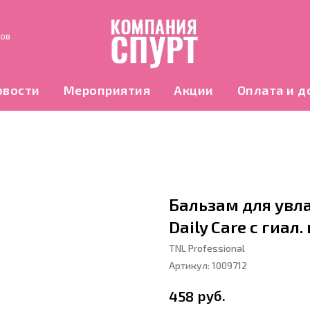
нов
овости
Мероприятия
Акции
Оплата и д
Бальзам для увл
Daily Care с гиал
TNL Professional
Артикул:
1009712
руб.
458