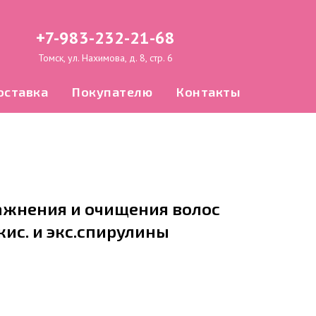
+7-983-232-21-68
Томск, ул. Нахимова, д. 8, стр. 6
оставка
Покупателю
Контакты
ажнения и очищения волос
. кис. и экс.спирулины