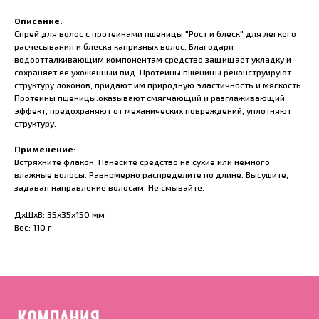
Описание:
Спрей для волос с протеинами пшеницы "Рост и блеск" для легкого
расчесывания и блеска капризных волос. Благодаря
водоотталкивающим компонентам средство защищает укладку и
сохраняет её ухоженный вид. Протеины пшеницы реконструируют
структуру локонов, придают им природную эластичность и мягкость.
Протеины пшеницы:оказывают смягчающий и разглаживающий
эффект, предохраняют от механических повреждений, уплотняют
структуру.
Применение
:
Встряхните флакон. Нанесите средство на сухие или немного
влажные волосы. Равномерно распределите по длине. Высушите,
задавая направление волосам. Не смывайте.
ДxШxВ: 35x35x150 мм
Вес: 110 г