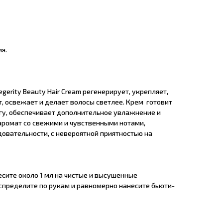
я.
gerity Beauty Hair Cream регенерирует, укрепляет,
, освежает и делает волосы светлее. Крем готовит
гу, обеспечивает дополнительное увлажнение и
 аромат со свежими и чувственными нотами,
овательности, с невероятной приятностью на
сите около 1 мл на чистые и высушенные
спределите по рукам и равномерно нанесите бьюти-