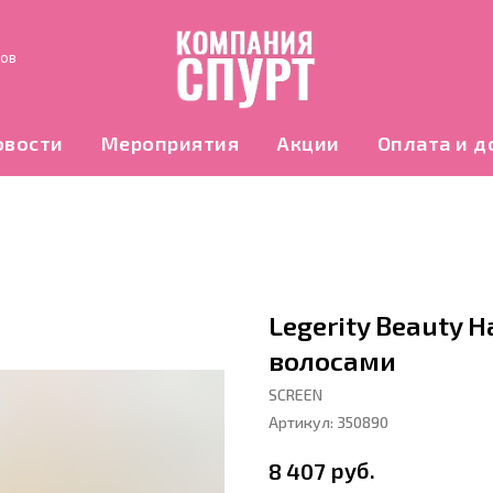
нов
овости
Мероприятия
Акции
Оплата и д
Legerity Beauty H
волосами
SCREEN
Артикул:
350890
руб.
8 407