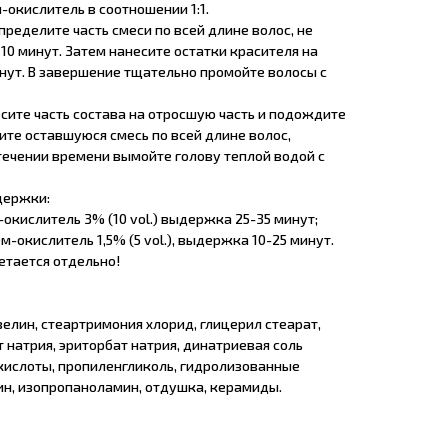
окислитель в соотношении 1:1.
ределите часть смеси по всей длине волос, не
10 минут. Затем нанесите остатки красителя на
инут. В завершение тщательно промойте волосы с
сите часть состава на отросшую часть и подождите
ите оставшуюся смесь по всей длине волос,
течении времени вымойте голову теплой водой с
держки:
-окислитель 3% (10 vol.) выдержка 25-35 минут;
-окислитель 1,5% (5 vol.), выдержка 10-25 минут.
етается отдельно!
зелин, стеартримония хлорид, глицерил стеарат,
т натрия, эриторбат натрия, динатриевая соль
ислоты, пропиленгликоль, гидролизованные
н, изопропаноламин, отдушка, керамиды.