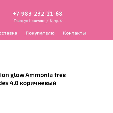
+7-983-232-21-68
Томск, ул. Нахимова, д. 8, стр. 6
оставка
Покупателю
Контакты
ion glow Ammonia free
ides 4.0 коричневый