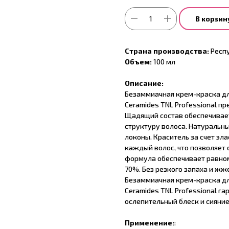
В корзин
Страна производства:
Респ
Объем:
100 мл
Описание:
Безаммиачная крем-краска для 
Ceramides TNL Professional п
Щадящий состав обеспечивае
структуру волоса. Натураль
локоны. Краситель за счет эл
каждый волос, что позволяет
формула обеспечивает равном
70%. Без резкого запаха и жж
Безаммиачная крем-краска для 
Ceramides TNL Professional га
ослепительный блеск и сияние
Применение:
: