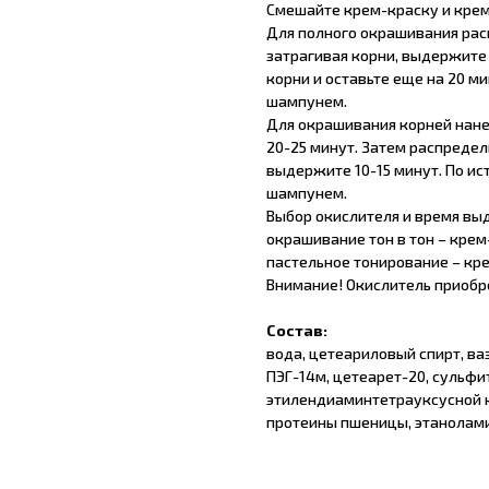
Смешайте крем-краску и крем-
Для полного окрашивания расп
затрагивая корни, выдержите 
корни и оставьте еще на 20 м
шампунем.
Для окрашивания корней нане
20-25 минут. Затем распредел
выдержите 10-15 минут. По ис
шампунем.
Выбор окислителя и время вы
окрашивание тон в тон – крем
пастельное тонирование – крем
Внимание! Окислитель приобр
Состав:
вода, цетеариловый спирт, ва
ПЭГ-14м, цетеарет-20, сульфи
этилендиаминтетрауксусной к
протеины пшеницы, этанолами