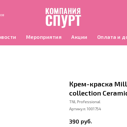
нов
овости
Мероприятия
Акции
Оплата и д
Крем-краска Mill
collection Ceram
TNL Professional
Артикул:
1001754
руб.
390