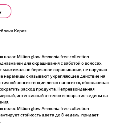
у
ублика Корея
волос Million glow Ammonia free collection
редназначен для окрашивания с заботой о волосах.
т максимально бережное окрашивание, не нарушая
ные керамиды оказывают укрепляющее действие на
астичной консистенции легко наносится, обволакивая
 сократить расход продукта. Непревзойденная
ерный, интенсивный оттенок и покрытие седины на
ения.
волос Million glow Ammonia free collection
рантирует стойкость цвета до 8 недель, придает
.