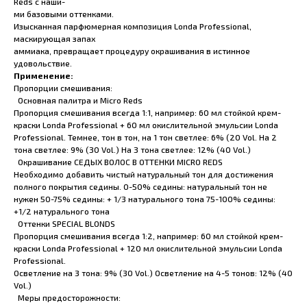
Reds с наши-
ми базовыми оттенками.
Изысканная парфюмерная композиция Londa Professional,
маскирующая запах
аммиака, превращает процедуру окрашивания в истинное
удовольствие.
Применение:
Пропорции смешивания:
Основная палитра и Micro Reds
Пропорция смешивания всегда 1:1, например: 60 мл стойкой крем-
краски Londa Professional + 60 мл окислительной эмульсии Londa
Professional. Темнее, тон в тон, на 1 тон светлее: 6% (20 Vol. На 2
тона светлее: 9% (30 Vol.) На 3 тона светлее: 12% (40 Vol.)
Окрашивание СЕДЫХ ВОЛОС В ОТТЕНКИ MICRO REDS
Необходимо добавить чистый натуральный тон для достижения
полного покрытия седины. 0-50% седины: натуральный тон не
нужен 50-75% седины: + 1/3 натурального тона 75-100% седины:
+1/2 натурального тона
Оттенки SPECIAL BLONDS
Пропорция смешивания всегда 1:2, например: 60 мл стойкой крем-
краски Londa Professional + 120 мл окислительной эмульсии Londa
Professional.
Осветление на 3 тона: 9% (30 Vol.) Осветление на 4-5 тонов: 12% (40
Vol.)
Меры предосторожности: