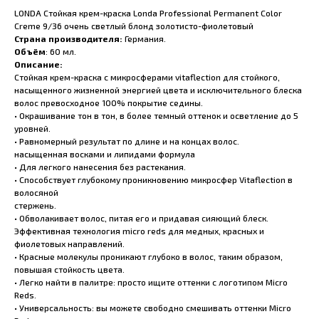
LONDA Стойкая крем-краска Londa Professional Permanent Color
Creme 9/36 очень светлый блонд золотисто-фиолетовый
Страна производителя:
Германия.
Объём
: 60 мл.
Описание:
Стойкая крем-краска с микросферами vitaflection для стойкого,
насыщенного жизненной энергией цвета и исключительного блеска
волос превосходное 100% покрытие седины.
• Окрашивание тон в тон, в более темный оттенок и осветление до 5
уровней.
• Равномерный результат по длине и на концах волос.
насыщенная восками и липидами формула
• Для легкого нанесения без растекания.
• Способствует глубокому проникновению микросфер Vitaflection в
волосяной
стержень.
• Обволакивает волос, питая его и придавая сияющий блеск.
Эффективная технология micro reds для медных, красных и
фиолетовых направлений.
• Красные молекулы проникают глубоко в волос, таким образом,
повышая стойкость цвета.
• Легко найти в палитре: просто ищите оттенки с логотипом Micro
Reds.
• Универсальность: вы можете свободно смешивать оттенки Micro