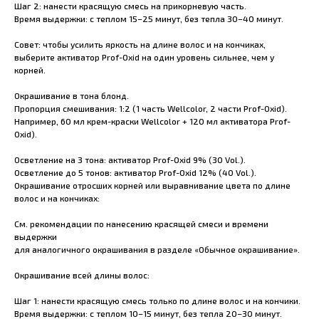
Шаг 2: нанести красящую смесь на прикорневую часть.
Время выдержки: с теплом 15–25 минут, без тепла 30–40 минут.
Совет: чтобы усилить яркость на длине волос и на кончиках,
выберите активатор Prof-Oxid на один уровень сильнее, чем у
корней.
Окрашивание в тона блонд.
Пропорция смешивания: 1:2 (1 часть Wellcolor, 2 части Prof-Oxid).
Например, 60 мл крем-краски Wellcolor + 120 мл активатора Prof-
Oxid).
Осветление на 3 тона: активатор Prof-Oxid 9% (30 Vol.).
Осветление до 5 тонов: активатор Prof-Oxid 12% (40 Vol.).
Окрашивание отросших корней или выравнивание цвета по длине
волос и на кончиках:
См. рекомендации по нанесению красящей смеси и времени
выдержки
для аналогичного окрашивания в разделе «Обычное окрашивание».
Окрашивание всей длины волос:
Шаг 1: нанести красящую смесь только по длине волос и на кончики.
Время выдержки: с теплом 10–15 минут, без тепла 20–30 минут.