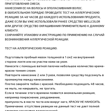
ПРИГОТОВЛЕНИЯ СМЕСИ,
НАНЕСЕНИЯ ЕЕ НА ВОЛОСЫ И ОПОЛАСКИВАНИЯ ВОЛОС.
В ОБЯЗАТЕЛЬНОМ ПОРЯДКЕ ПРОВЕДИТЕ ТЕСТ НА АЛЛЕРГИЧЕСКУЮ
РЕАКЦИЮ ЗА 48 ЧАСОВ ДО КАЖДОГО ИСПОЛЬЗОВАНИЯ ПРОДУКТА,
ДАЖЕ ЕСЛИ ВЫ УЖЕ ИСПОЛЬЗОВАЛИ РАНЕЕ СРЕДСТВО WELLCOLOR
ИЛИ ДРУГОЕ СРЕДСТВО ОКРАШИВАНИЯ ПРИМЕНИТЕЛЬНО К ДАННОМУ
КЛИЕНТУ.
СОХРАНЯЙТЕ УПАКОВКУ И ИНСТРУКЦИЮ ПО ПРИМЕНЕНИЮ НА СЛУЧАЙ
ВОЗНИКНОВЕНИЯ АЛЛЕРГИЧЕСКОЙ РЕАКЦИИ.
ТЕСТ НА АЛЛЕРГИЧЕСКУЮ РЕАКЦИЮ:
Подготовьте пробный мазок толщиной в 1 см2 на внутренней
стороне локтя или на участке кожи за ухом.
Нанесите с помощью ватной палочки небольшое количество крема-
краски тонким слоем.
Повторите нанесение 2 или 3 раза, позволяя средству подсохнуть в
промежутке между нанесениями.
Плотно закройте тюбик с краской. Необходимо подождать 48 часов,
не мыть, не накрывать, не трогать.
Если в течение этого времени появится аномальная реакция,
например покраснение, раздражение,
припухлость в месте теста или вокруг него, КРАСКУ НЕ НАНОСИТЬ.
Примечание: отсутствие реакции на данный тест не дает полной
гарантии отсутствия аллергической