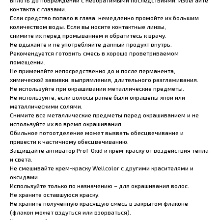
вплоть до повреждений с необратимыми последствиями. Избегайте
контакта с глазами.
Если средство попало в глаза, немедленно промойте их большим
количеством воды. Если вы носите контактные линзы,
снимите их перед промыванием и обратитесь к врачу.
Не вдыхайте и не употребляйте данный продукт внутрь.
Рекомендуется готовить смесь в хорошо проветриваемом
помещении.
Не применяйте непосредственно до и после перманента,
химической завивки, выпрямления, длительного разглаживания.
Не используйте при окрашивании металлические предметы.
Не используйте, если волосы ранее были окрашены хной или
металлическими солями.
Снимите все металлические предметы перед окрашиванием и не
используйте их во время окрашивания.
Обильное потоотделение может вызвать обесцвечивание и
привести к частичному обесцвечиванию.
Защищайте активатор Prof-Oxid и крем-краску от воздействия тепла
и света.
Не смешивайте крем-краску Wellcolor с другими красителями и
оксидами.
Используйте только по назначению – для окрашивания волос.
Не храните оставшуюся краску.
Не храните полученную красящую смесь в закрытом флаконе
(флакон может вздуться или взорваться).