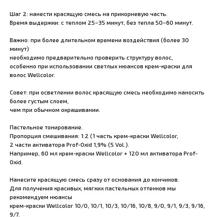
Шаг 2: нанести красящую смесь на прикорневую часть.
Время выдержки: с теплом 25–35 минут, без тепла 50–60 минут.
Важно: при более длительном времени воздействия (более 30
минут)
необходимо предварительно проверить структуру волос,
особенно при использовании светлых нюансов крем-краски для
волос Wellcolor.
Совет: при осветлении волос красящую смесь необходимо наносить
более густым слоем,
чем при обычном окрашивании.
Пастельное тонирование.
Пропорция смешивания: 1:2 (1 часть крем-краски Wellcolor,
2 части активатора Prof-Oxid 1,9% (5 Vol.).
Например, 60 мл крем-краски Wellcolor + 120 мл активатора Prof-
Oxid.
Нанесите красящую смесь сразу от основания до кончиков.
Для получения красивых, мягких пастельных оттенков мы
рекомендуем нюансы
крем-краски Wellcolor 10/0, 10/1, 10/3, 10/16, 10/8, 9/0, 9/1, 9/3, 9/16,
9/7.