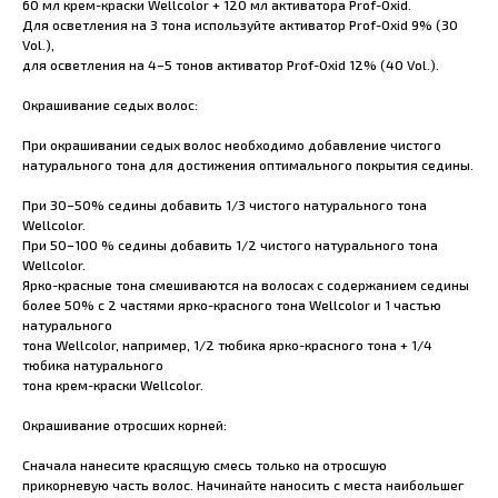
60 мл крем-краски Wellcolor + 120 мл активатора Prof-Oxid.
Для осветления на 3 тона используйте активатор Prof-Oxid 9% (30
Vol.),
для осветления на 4–5 тонов активатор Prof-Oxid 12% (40 Vol.).
Окрашивание седых волос:
При окрашивании седых волос необходимо добавление чистого
натурального тона для достижения оптимального покрытия седины.
При 30–50% седины добавить 1/3 чистого натурального тона
Wellcolor.
При 50–100 % седины добавить 1/2 чистого натурального тона
Wellcolor.
Ярко-красные тона смешиваются на волосах с содержанием седины
более 50% с 2 частями ярко-красного тона Wellcolor и 1 частью
натурального
тона Wellcolor, например, 1/2 тюбика ярко-красного тона + 1/4
тюбика натурального
тона крем-краски Wellcolor.
Окрашивание отросших корней:
Сначала нанесите красящую смесь только на отросшую
прикорневую часть волос. Начинайте наносить с места наибольшег