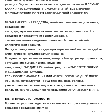
реакции. Однако это важная мера предосторожности. В СЛУЧАЕ
КАКИХ-ЛИБО СОМНЕНИЙ ПРОКОНСУЛЬТИРУЙТЕСЬ С ВРАЧОМ.
В СЛУЧАЕ ВОЗНИКНОВЕНИЯ АЛЛЕРГИЧЕСКОЙ РЕАКЦИИ ВО
ВРЕМЯ НАНЕСЕНИЯ СРЕДСТВА, такой как: сильное пощипывание,
раздражение,
сыпь, зуд, чувство жжения кожи головы, немедленно смойте
средство и прекратите его использование,
так как это может свидетельствовать о более серьёзной
аллергической реакции.
Перед проведением последующих окрашиваний порекомендуйте
клиенту проконсультироваться с врачом.
В случае: покраснения на коже, которое быстро распространяется,
затруднения дыхания и/или опухания
глаз, лица, НЕМЕДЛЕННО смойте средство и ВЫЗОВИТЕ СКОРУЮ
МЕДИЦИНСКУЮ ПОМОЩЬ.
ЕСЛИ ПОСЛЕ ОКРАШИВАНИЯ ИЛИ ЧЕРЕЗ НЕСКОЛЬКО ДНЕЙ ПОСЛЕ
ЭТОГО, клиент жалуется на зуд тела или кожи головы,
у него появляется сыпь, опухают глаза, лицо или появляются
волдыри, ему НЕОБХОДИМО НЕМЕДЛЕННО ОБРАТИТЬСЯ К ВРАЧУ.
МЕРЫ ПРЕДОСТОРОЖНОСТИ:
В данном средстве содержатся вещества, которые могут вызвать
серьезное раздражение глаз,