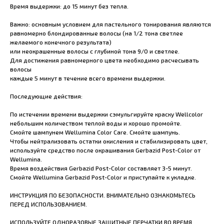
Время выдержки: до 15 минут без тепла.
Важно: основным условием для пастельного тонирования являются
равномерно блондированные волосы (на 1/2 тона светлее
желаемого конечного результата)
или неокрашенные волосы с глубиной тона 9/0 и светлее.
Для достижения равномерного цвета необходимо расчесывать
волосы
каждые 5 минут в течение всего времени выдержки.
Последующие действия:
По истечении времени выдержки сэмульгируйте краску Wellcolor
небольшим количеством теплой воды и хорошо промойте.
Смойте шампунем Wellumina Color Care. Смойте шампунь.
Чтобы нейтрализовать остатки окисления и стабилизировать цвет,
используйте средство после окрашивания Gerbazid Post-Color от
Wellumina.
Время воздействия Gerbazid Post-Color составляет 3-5 минут.
Смойте Wellumina Gerbazid Post-Color и приступайте к укладке.
ИНСТРУКЦИЯ ПО БЕЗОПАСНОСТИ. ВНИМАТЕЛЬНО ОЗНАКОМЬТЕСЬ
ПЕРЕД ИСПОЛЬЗОВАНИЕМ.
ИСПОЛЬЗУЙТЕ ОДНОРАЗОВЫЕ ЗАЩИТНЫЕ ПЕРЧАТКИ ВО ВРЕМЯ