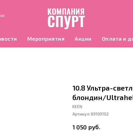
нов
овости
Мероприятия
Акции
Оплата и д
10.8 Ультра-све
блондин/Ultrahel
KEEN
Артикул:
69100102
руб.
1 050