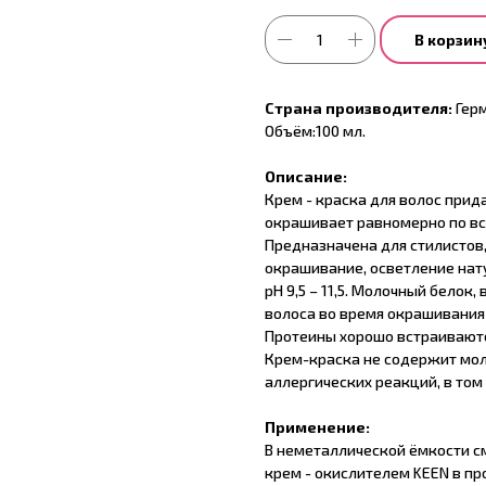
В корзин
Страна производителя:
Герм
Объём:100 мл.
Описание:
Крем - краска для волос прид
окрашивает равномерно по вс
Предназначена для стилистов
окрашивание, осветление нат
pH 9,5 – 11,5. Молочный белок
волоса во время окрашивания 
Протеины хорошо встраиваютс
Крем-краска не содержит мол
аллергических реакций, в том
Применение:
В неметаллической ёмкости с
крем - окислителем KEEN в про