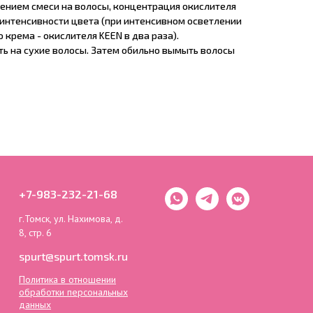
ением смеси на волосы, концентрация окислителя
 интенсивности цвета (при интенсивном осветлении
крема - окислителя KEEN в два раза).
 на сухие волосы. Затем обильно вымыть волосы
+7-983-232-21-68
г.Томск, ул. Нахимова, д.
8, стр. 6
spurt@spurt.tomsk.ru
Политика в отношении
обработки персональных
данных