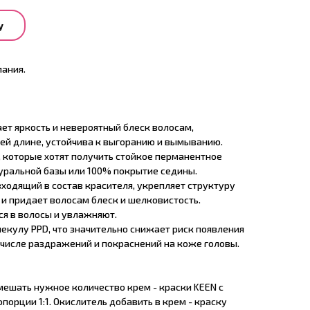
у
ания.
ает яркость и невероятный блеск волосам,
ей длине, устойчива к выгоранию и вымыванию.
, которые хотят получить стойкое перманентное
уральной базы или 100% покрытие седины.
, входящий в состав красителя, укрепляет структуру
и придает волосам блеск и шелковистость.
я в волосы и увлажняют.
екулу PPD, что значительно снижает риск появления
 числе раздражений и покраснений на коже головы.
мешать нужное количество крем - краски KEEN с
порции 1:1. Окислитель добавить в крем - краску