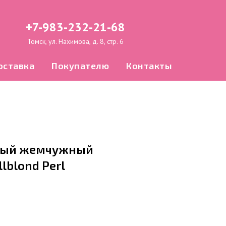
+7-983-232-21-68
Томск, ул. Нахимова, д. 8, стр. 6
оставка
Покупателю
Контакты
тлый жемчужный
lblond Perl