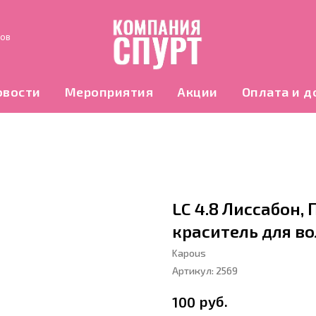
нов
овости
Мероприятия
Акции
Оплата и д
LC 4.8 Лиссабон
краситель для во
Kapous
Артикул:
2569
руб.
100