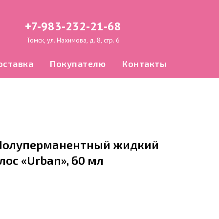
+7-983-232-21-68
Томск, ул. Нахимова, д. 8, стр. 6
оставка
Покупателю
Контакты
, Полуперманентный жидкий
лос «Urban», 60 мл