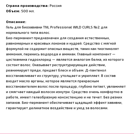
Страна производства:
Россия
Объем:
500 мл.
Описание:
Гель для биозавивки TNL Professional WILD CURLS №2 для
нормального типа волос.
Био-перманент предназначен для создания естественных,
равномерных и красивых локонов и кудрей. Средство с мягкой
формулой не содержит опасных веществ, таких как тиогликолят
аммония, перекись водорода и аммиак. Главный компонент —
цистеамина гидрохлорид — является аналогом белка, из которого
состоит волос. Оказывает реструктурирующее действие,
реанимирует пряди, придает блеск и объем. Д-пантенол
восстанавливает их структуру, утолщает и укрепляет. В состав
входит масло арганы, которое является прекрасным
восстановителем волос после процедур, глубоко питает, увлажняет
и смягчает каждый волосок изнутри. Средство очень комфортно в
работе, имеет гелеобразную консистенцию и не течет. Без резких
запахов. Био-перманент обеспечивает щадящий эффект завивки,
гарантирует деликатное воздействие и уход за волосами.