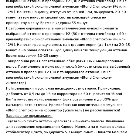
выбранный оттенок в пропорции 1:2 (30 г оттенка спецблонд + 60 г
кремообразной окислительной эмульсии «Blond Cremoxon» 9% или
12%). Нанести на длину, отступив от корней 1 см, выдержать 20-30
минут, затем нанести свежий состав красящей смеси на
прикорневую зону. Время выдержки 55 минут.
Повторное окрашивание: в неметаллической ёмкости смешать
выбранный оттенок в пропорции 1:2 (30 г оттенка спецблонд + 60 г
кремообразной окислительной эмульсии «Blond Cremoxon» 9% или
12%). Нанести красящую смесь на отросшие корни (до 1 см) на 20-25
минут, а на ранее осветлённую длину нанести тонирующий оттенок.
Время выдержки 20-25 минут.
Тонирование ранее осветлённых, обесцвеченных, мелированных
волос. Применение: в неметаллической ёмкости смешать выбранный
оттенок в пропорции 1:2 (30 г тонирующего оттенка + 60 г
кремообразной окислительной эмульсии «Blond Cremoxon»
Активатор).
Нейтрализация и усиление насыщенности оттенка. Применение:
добавить от 0,5 см до 1,5 см корректора на 60 г красителя "Blond
Bar" в качестве нейтрализации фона осветления и до 30% для
насыщенности оттенка. Кремообразная окислительная эмульсия
«Blond Cremoxon» на корректор (усилитель) не рассчитывается!
Завершение окрашивания
Тщательно смыть остатки красителя и вымыть волосы Шампунем
для завершения окрашивания Kapous. Нанести на отжатые волосы
стабилизатор цвета, выдержать 5-7 минут, смыть. Нанести Бальзам