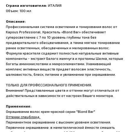
Страна изготовителя:
ИТАЛИЯ
Объем: 100 мл
Описание:
Профессиональная система осветления и тонирования волос от
Kapous Professional. Краситель «Blond Bar» обеспечивает
суперосветление с 7 по 10 уровень глубины тона без
предварительного обесцвечивания, а также мягкое тонирование
ранее осветленных, обесцвеченных и мелированных волос.
Формула красителя содержит полностью натуральные активные
компоненты - экстракт Белого жемчуга и протеины Шелка, которые
богаты аминокислотами и микроэлементами. Ухаживающий
комплекс активных веществ придает волосам эластичность,
шелковистость, блеск, питание и увлажнение при окрашивании.
ТОЛЬКО ДЛЯ ПРОФЕССИОНАЛЬНОГО ПРИМЕНЕНИЯ.
Внимание! Представленные цвета и оттенки могут отличаться от
действительных в зависимости от настроек Вашего монитора.
Применение:
Окрашивание волос крем-краской серии "Blond Bar"
Оттенки спецблонд.
Перманентное окрашивание с высоким уровнем осветления.
Первичное окрашивание: в неметаллической ёмкости смешать