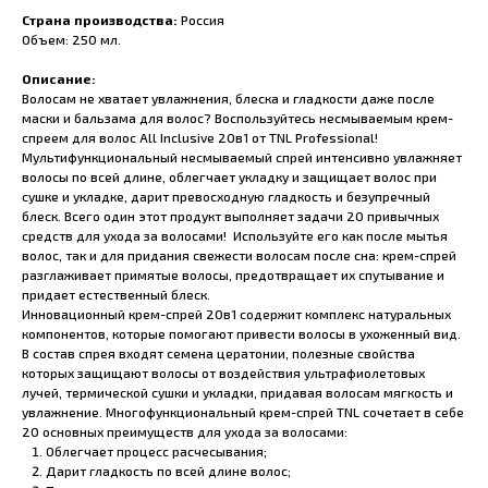
Страна производства:
Россия
Объем: 250 мл.
Описание:
Волосам не хватает увлажнения, блеска и гладкости даже после
маски и бальзама для волос? Воспользуйтесь несмываемым крем-
спреем для волос All Inclusive 20в1 от TNL Professional!
Мультифункциональный несмываемый спрей интенсивно увлажняет
волосы по всей длине, облегчает укладку и защищает волос при
сушке и укладке, дарит превосходную гладкость и безупречный
блеск. Всего один этот продукт выполняет задачи 20 привычных
средств для ухода за волосами! Используйте его как после мытья
волос, так и для придания свежести волосам после сна: крем-спрей
разглаживает примятые волосы, предотвращает их спутывание и
придает естественный блеск.
Инновационный крем-спрей 20в1 содержит комплекс натуральных
компонентов, которые помогают привести волосы в ухоженный вид.
В состав спрея входят семена цератонии, полезные свойства
которых защищают волосы от воздействия ультрафиолетовых
лучей, термической сушки и укладки, придавая волосам мягкость и
увлажнение. Многофункциональный крем-спрей TNL сочетает в себе
20 основных преимуществ для ухода за волосами:
Облегчает процесс расчесывания;
Дарит гладкость по всей длине волос;