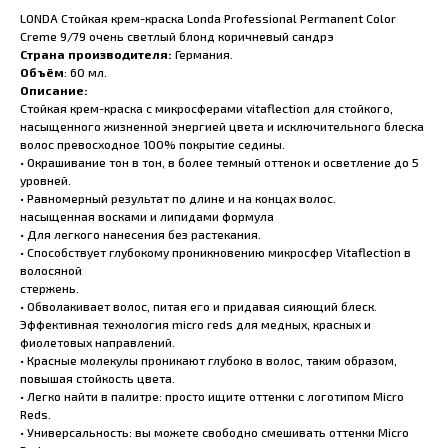
LONDA Стойкая крем-краска Londa Professional Permanent Color
Creme 9/79 очень светлый блонд коричневый сандрэ
Страна производителя:
Германия.
Объём
: 60 мл.
Описание:
Стойкая крем-краска с микросферами vitaflection для стойкого,
насыщенного жизненной энергией цвета и исключительного блеска
волос превосходное 100% покрытие седины.
• Окрашивание тон в тон, в более темный оттенок и осветление до 5
уровней.
• Равномерный результат по длине и на концах волос.
насыщенная восками и липидами формула
• Для легкого нанесения без растекания.
• Способствует глубокому проникновению микросфер Vitaflection в
волосяной
стержень.
• Обволакивает волос, питая его и придавая сияющий блеск.
Эффективная технология micro reds для медных, красных и
фиолетовых направлений.
• Красные молекулы проникают глубоко в волос, таким образом,
повышая стойкость цвета.
• Легко найти в палитре: просто ищите оттенки с логотипом Micro
Reds.
• Универсальность: вы можете свободно смешивать оттенки Micro