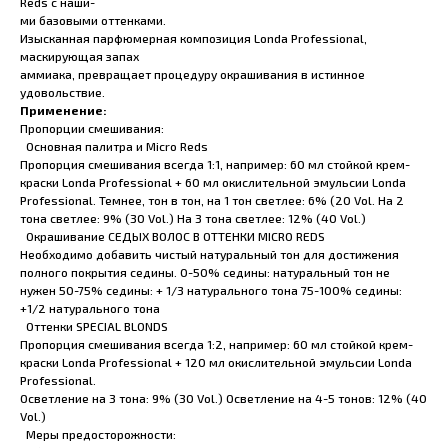
Reds с наши-
ми базовыми оттенками.
Изысканная парфюмерная композиция Londa Professional,
маскирующая запах
аммиака, превращает процедуру окрашивания в истинное
удовольствие.
Применение:
Пропорции смешивания:
Основная палитра и Micro Reds
Пропорция смешивания всегда 1:1, например: 60 мл стойкой крем-
краски Londa Professional + 60 мл окислительной эмульсии Londa
Professional. Темнее, тон в тон, на 1 тон светлее: 6% (20 Vol. На 2
тона светлее: 9% (30 Vol.) На 3 тона светлее: 12% (40 Vol.)
Окрашивание СЕДЫХ ВОЛОС В ОТТЕНКИ MICRO REDS
Необходимо добавить чистый натуральный тон для достижения
полного покрытия седины. 0-50% седины: натуральный тон не
нужен 50-75% седины: + 1/3 натурального тона 75-100% седины:
+1/2 натурального тона
Оттенки SPECIAL BLONDS
Пропорция смешивания всегда 1:2, например: 60 мл стойкой крем-
краски Londa Professional + 120 мл окислительной эмульсии Londa
Professional.
Осветление на 3 тона: 9% (30 Vol.) Осветление на 4-5 тонов: 12% (40
Vol.)
Меры предосторожности: