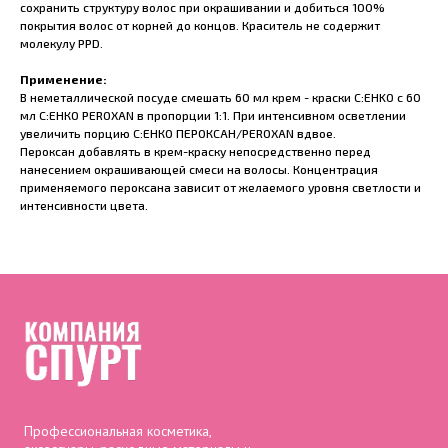
сохранить структуру волос при окрашивании и добиться 100%
покрытия волос от корней до концов. Краситель не содержит
молекулу PPD.
Применение:
В неметаллической посуде смешать 60 мл крем - краски C:EHKO с 60
мл С:ЕНКО PEROXAN в пропорции 1:1. При интенсивном осветлении
увеличить порцию С:ЕНКО ПЕРОКСАН/PEROXAN вдвое.
Пероксан добавлять в крем-краску непосредственно перед
нанесением окрашивающей смеси на волосы. Концентрация
применяемого пероксана зависит от желаемого уровня светлости и
интенсивности цвета.
Профессиональная косметика,