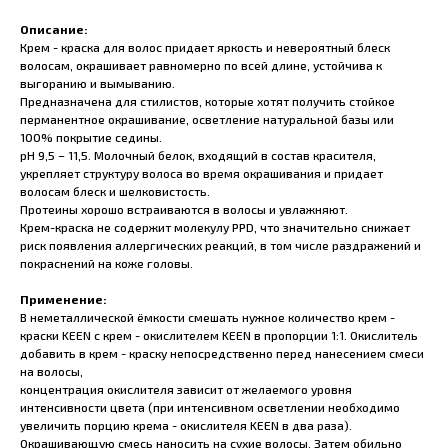
Описание:
Крем - краска для волос придает яркость и невероятный блеск
волосам, окрашивает равномерно по всей длине, устойчива к
выгоранию и вымыванию.
Предназначена для стилистов, которые хотят получить стойкое
перманентное окрашивание, осветление натуральной базы или
100% покрытие седины.
pH 9,5 – 11,5. Молочный белок, входящий в состав красителя,
укрепляет структуру волоса во время окрашивания и придает
волосам блеск и шелковистость.
Протеины хорошо встраиваются в волосы и увлажняют.
Крем-краска не содержит молекулу PPD, что значительно снижает
риск появления аллергических реакций, в том числе раздражений и
покраснений на коже головы.
Применение:
В неметаллической ёмкости смешать нужное количество крем -
краски KEEN с крем - окислителем KEEN в пропорции 1:1. Окислитель
добавить в крем - краску непосредственно перед нанесением смеси
на волосы,
концентрация окислителя зависит от желаемого уровня
интенсивности цвета (при интенсивном осветлении необходимо
увеличить порцию крема - окислителя KEEN в два раза).
Окрашивающую смесь наносить на сухие волосы. Затем обильно