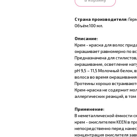
Страна производителя:
Герм
Объём:100 мл.
Описание:
Крем - краска для волос прид
окрашивает равномерно по вс
Предназначена для стилистов
окрашивание, осветление нат
pH 9,5 – 11,5 Молочный белок,
волоса во время окрашивания 
Протеины хорошо встраиваютс
Крем-краска не содержит мол
аллергических реакций, в том
Применение:
В неметаллической ёмкости с
крем - окислителем KEEN в про
непосредственно перед нанес
концентрация окислителя зав