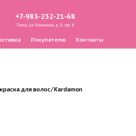
+7-983-232-21-68
Томск, ул. Нахимова, д. 8, стр. 6
оставка
Покупателю
Контакты
-краска для волос/Kardamon