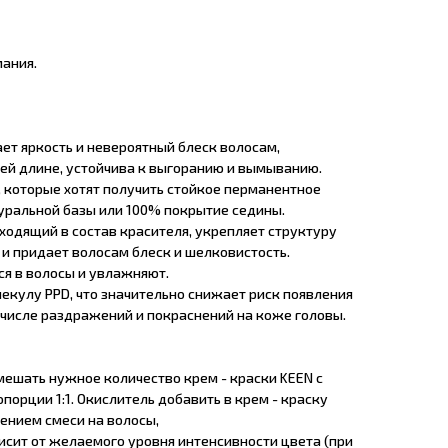
ания.
ает яркость и невероятный блеск волосам,
ей длине, устойчива к выгоранию и вымыванию.
, которые хотят получить стойкое перманентное
уральной базы или 100% покрытие седины.
 входящий в состав красителя, укрепляет структуру
и придает волосам блеск и шелковистость.
я в волосы и увлажняют.
екулу PPD, что значительно снижает риск появления
 числе раздражений и покраснений на коже головы.
мешать нужное количество крем - краски KEEN с
порции 1:1. Окислитель добавить в крем - краску
ением смеси на волосы,
исит от желаемого уровня интенсивности цвета (при