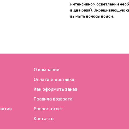
интенсивном осветлении необ
в два раза). Окрашивающую см
вымыть волосы водой.
О компании
Оплата и доставка
Как оформить заказ
Правила возврата
иятия
Вопрос-ответ
Контакты