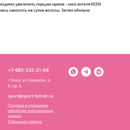
ходимо увеличить порцию крема - окислителя KEEN
есь наносить на сухие волосы. Затем обильно
+7-983-232-21-68
г.Томск, ул. Нахимова, д.
8, стр. 6
spurt@spurt.tomsk.ru
Политика в отношении
обработки персональных
данных
Публичная оферта