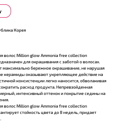
у
ублика Корея
волос Million glow Ammonia free collection
редназначен для окрашивания с заботой о волосах.
т максимально бережное окрашивание, не нарушая
ные керамиды оказывают укрепляющее действие на
астичной консистенции легко наносится, обволакивая
 сократить расход продукта. Непревзойденная
ерный, интенсивный оттенок и покрытие седины на
ения.
волос Million glow Ammonia free collection
рантирует стойкость цвета до 8 недель, придает
.