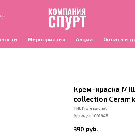
нов
овости
Мероприятия
Акции
Оплата и д
Крем-краска Mill
collection Ceram
TNL Professional
Артикул:
1001648
руб.
390