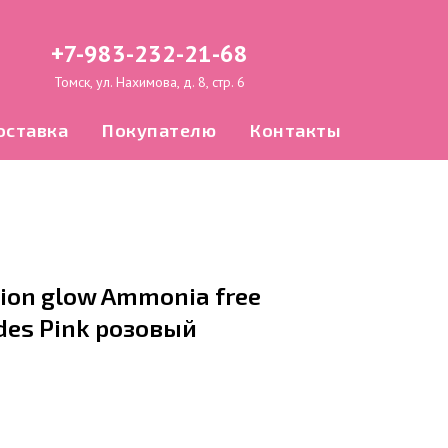
+7-983-232-21-68
Томск, ул. Нахимова, д. 8, стр. 6
оставка
Покупателю
Контакты
ion glow Ammonia free
ides Pink розовый