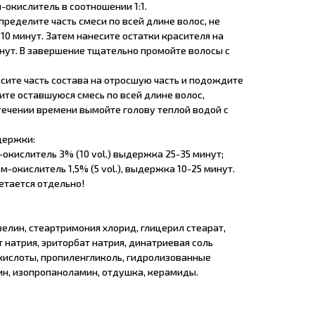
окислитель в соотношении 1:1.
ределите часть смеси по всей длине волос, не
10 минут. Затем нанесите остатки красителя на
инут. В завершение тщательно промойте волосы с
сите часть состава на отросшую часть и подождите
ите оставшуюся смесь по всей длине волос,
течении времени вымойте голову теплой водой с
держки:
-окислитель 3% (10 vol.) выдержка 25-35 минут;
-окислитель 1,5% (5 vol.), выдержка 10-25 минут.
етается отдельно!
зелин, стеартримония хлорид, глицерил стеарат,
т натрия, эриторбат натрия, динатриевая соль
ислоты, пропиленгликоль, гидролизованные
н, изопропаноламин, отдушка, керамиды.