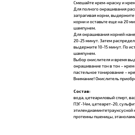
Смешайте крем-краску и крем-
Для полного окрашивания расп
затрагивая корни, выдержите 
корни и оставьте еще на 20 м
шампунем.
Для окрашивания корней нане
20-25 минут. Затем распредел
выдержите 10-15 минут. По ис
шампунем.
Выбор окислителя и время вы
окрашивание тон в тон – крем
пастельное тонирование – крем
Внимание! Окислитель приобр
Состав:
вода, цетеариловый спирт, ва
ПЭГ-14м, цетеарет-20, сульфи
этилендиаминтетрауксусной к
протеины пшеницы, этанолами