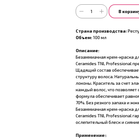
В корзин
Страна производства:
Респ
Объем:
100 мл
Описание:
Безаммиачная крем-краска для 
Ceramides TNL Professional п
Щадящий состав обеспечивае
структуру волоса. Натураль
локоны. Краситель за счет эл
каждый волос, что позволяет
формула обеспечивает равном
70%. Без резкого запаха и жж
Безаммиачная крем-краска для 
Ceramides TNL Professional га
ослепительный блеск и сияние
Применение:
: