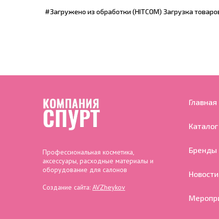
#Загружено из обработки (HITCOM) Загрузка товаро
Главная
Каталог
Бренды
Профессиональная косметика,
аксессуары, расходные материалы и
оборудование для салонов
Новости
Создание сайта:
AVZheykov
Меропр