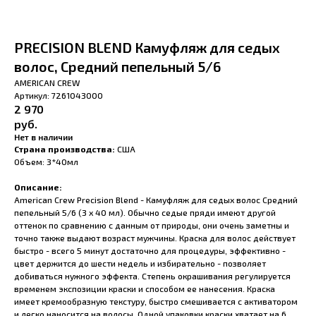
PRECISION BLEND Камуфляж для седых
волос, Средний пепельный 5/6
AMERICAN CREW
Артикул:
7261043000
2 970
руб.
Нет в наличии
Страна производства:
США
Объем: 3*40мл
Описание:
American Crew Precision Blend - Камуфляж для седых волос Средний
пепельный 5/6 (3 x 40 мл). Обычно седые пряди имеют другой
оттенок по сравнению с данным от природы, они очень заметны и
точно также выдают возраст мужчины. Краска для волос действует
быстро - всего 5 минут достаточно для процедуры, эффективно -
цвет держится до шести недель и избирательно - позволяет
добиваться нужного эффекта. Степень окрашивания регулируется
временем экспозиции краски и способом ее нанесения. Краска
имеет кремообразную текстуру, быстро смешивается с активатором
и легко наносится на волосы. Одной упаковки краски хватает на 6