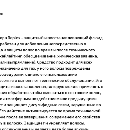
ия
бора Replex - защитный и восстанавливающий флюид
зработан для добавления непосредственно в
а и защиты волос во время и после технического
хайлайтинг, обесцвечивание, химическая завивка,
или выпрямление). Средство подходит для всех
назначено для тех, у кого волосы повреждены
оцедурами, однако его использование
всем, кто выполняет техническое обслуживание. Это
щиты и восстановления, которую можно применять в
ких обработок, чтобы вмешаться в состояние волос,
 и атмосферным воздействием или предыдущими
ет и защищает дисульфидные связи, нарушенные во
Его действие активизируется во время технической
же после ее завершения, со временем его свойства
ь в волосах. Защищает и укрепляет волосы.
о обслуживания и делает цвета более яркими.