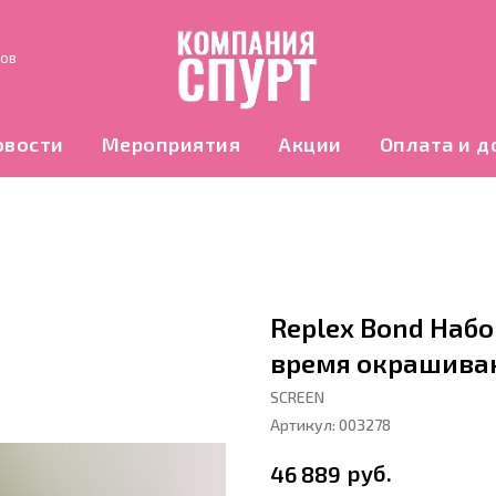
нов
овости
Мероприятия
Акции
Оплата и д
Replex Bond Наб
время окрашиван
SCREEN
Артикул:
003278
руб.
46 889