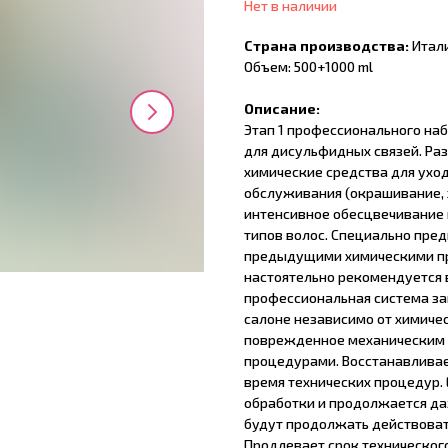
Нет в наличии
Страна производства:
Итал
Объем: 500+1000 ml
Описание:
Этап 1 профессионального на
для дисульфидных связей. Ра
химические средства для уход
обслуживания (окрашивание, 
интенсивное обесцвечивание 
типов волос. Специально пред
предыдущими химическими пр
настоятельно рекомендуется 
профессиональная система за
салоне независимо от химичес
поврежденное механическим
процедурами. Восстанавлива
время технических процедур. 
обработки и продолжается да
будут продолжать действоват
Продлевает срок техническог