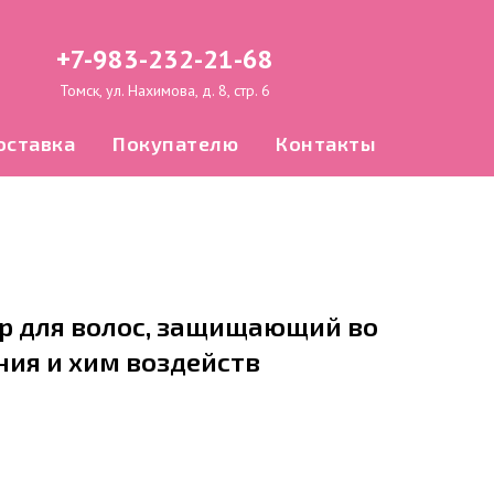
+7-983-232-21-68
Томск, ул. Нахимова, д. 8, стр. 6
оставка
Покупателю
Контакты
ор для волос, защищающий во
ия и хим воздейств