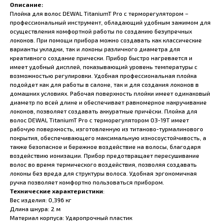
Описание:
Плойка для волос DEWAL TitaniumT Pro с терморегулятором –
профессиональный инструмент, обладающий удобным зажимом для
осуществления комфортной работы по созданию безупречных
локонов. При помощи прибора можно создавать как классические
варианты укладки, так и локоны различного диаметра для
креативного создание прически. Прибор быстро нагревается и
имеет удобный дисплей, показывающий уровень температуры с
возможностью регулировки. Удобная профессиональная плойка
подойдет как для работы в салоне, так и для создания локонов в
домашних условиях. Рабочая поверхность плойки имеет одинаковый
диаметр по всей длине и обеспечивает равномерное накручивание
локонов, позволяет создавать аккуратные причёски. Плойка для
волос DEWAL TitaniumT Pro с терморегулятором 03-19T имеет
рабочую поверхность, изготовленную из титаново-турмалинового
покрытия, обеспечивающего максимальную износоустойчивость, а
также безопасное и бережное воздействие на волосы, благодаря
воздействию ионизации. Прибор предотвращает пересушивание
волос во время термического воздействия, позволяя создавать
локоны без вреда для структуры волоса. Удобная эргономичная
ручка позволяет комфортно пользоваться прибором.
Технические характеристики
:
Вес изделия: 0,396 кг
Длина шнура: 2 м
Материал корпуса: Ударопрочный пластик