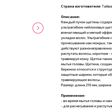
Страна изготовителя:
Тайва
Описание:
Каждый пучок щетины содерж
ультрагибких нейлоновых щет
впечатляющий и мягкий эффек
укладки волос. Ультрагибкие
прочесывание как мокрых, так
действуют разнонаправленно,
распутать волосы, короткие 
травмируя кожу. Щетка также
мытья головы. Щетина, созда
бережно относится к структур
защитные шарики, которые об
травмирующее волосы.
Размер: длина 210 мм, ширина
Применение:
- во время мытья головы и на
- для расчесывания и распуты