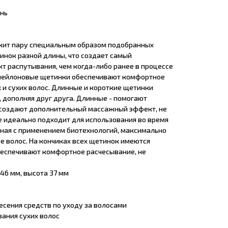
нь
ит пару специальным образом подобранных
инок разной длины, что создает самый
т распутывания, чем когда-либо ранее в процессе
 нейлоновые щетинки обеспечивают комфортное
 и сухих волос. Длинные и короткие щетинки
 дополняя друг друга. Длинные - помогают
- создают дополнительный массажный эффект, не
 идеально подходит для использования во время
нная с применением биотехнологий, максимально
е волос. На кончиках всех щетинок имеются
еспечивают комфортное расчесывание, не
 46 мм, высота 37 мм
несения средств по уходу за волосами
вания сухих волос