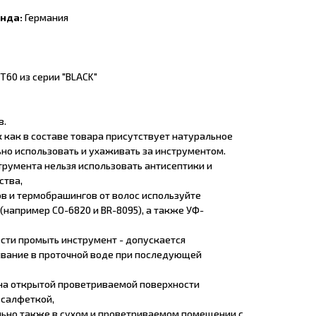
енда:
Германия
60 из серии "BLACK"
в.
 как в составе товара присутствует натуральное
но использовать и ухаживать за инструментом.
струмента нельзя использовать антисептики и
ства,
ов и термобрашингов от волос используйте
например CO-6820 и BR-8095), а также УФ-
ости промыть инструмент - допускается
вание в проточной воде при последующей
 на открытой проветриваемой поверхности
 салфеткой,
льно также в сухом и проветриваемом помещении с