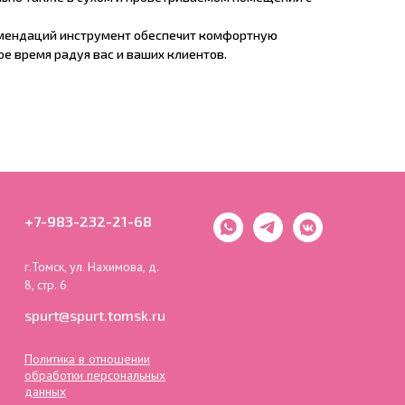
мендаций инструмент обеспечит комфортную
е время радуя вас и ваших клиентов.
+7-983-232-21-68
г.Томск, ул. Нахимова, д.
8, стр. 6
spurt@spurt.tomsk.ru
Политика в отношении
обработки персональных
данных