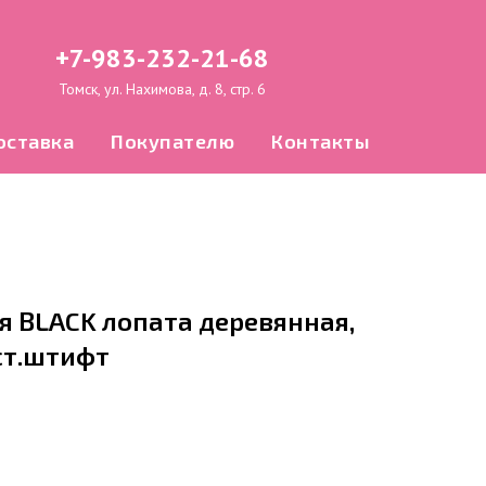
+7-983-232-21-68
Томск, ул. Нахимова, д. 8, стр. 6
оставка
Покупателю
Контакты
 BLACK лопата деревянная,
ст.штифт