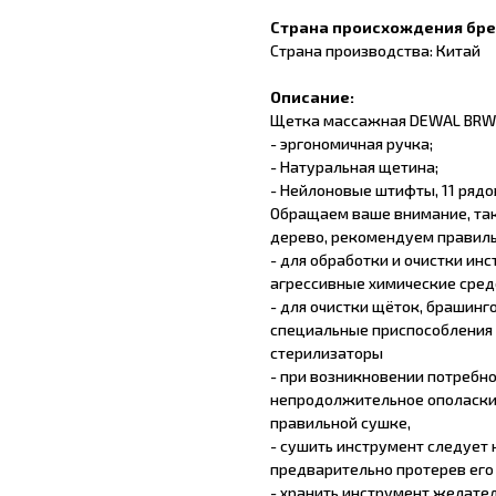
Страна происхождения бр
Страна производства: Китай
Описание:
Щетка массажная DEWAL BRWT
- эргономичная ручка;
- Натуральная щетина;
- Нейлоновые штифты, 11 рядо
Обращаем ваше внимание, так
дерево, рекомендуем правиль
- для обработки и очистки ин
агрессивные химические сред
- для очистки щёток, брашинг
специальные приспособления (
стерилизаторы
- при возникновении потребн
непродолжительное ополаски
правильной сушке,
- сушить инструмент следует
предварительно протерев его
- хранить инструмент желате