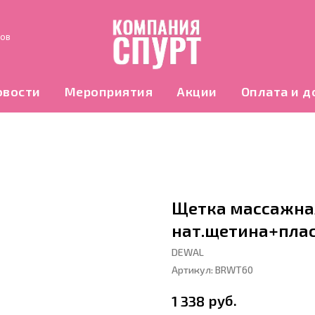
нов
овости
Мероприятия
Акции
Оплата и д
Щетка массажная
нат.щетина+пла
DEWAL
Артикул:
BRWT60
руб.
1 338