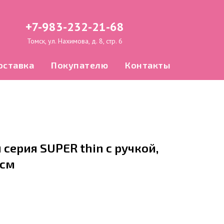
+7-983-232-21-68
Томск, ул. Нахимова, д. 8, стр. 6
оставка
Покупателю
Контакты
 серия SUPER thin с ручкой,
5см