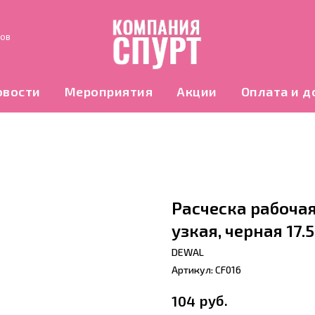
нов
овости
Мероприятия
Акции
Оплата и д
Расческа рабочая
узкая, черная 17.
DEWAL
Артикул:
CF016
руб.
104