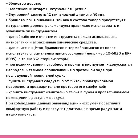
- Эбеновое дерево;
- Пластиковый штифт + натуральная щетина;
- Внутренний диаметр 12 мм, внешний диаметр 46 мм.
Обращаем ваше внимание, так как в составе товара присутствует
натуральное дерево, рекомендуем правильно использовать и
ухаживать за инструментом:
- для обработки и очистки инструмента нельзя использовать
антисептики и агрессивные химические средства;
- для очистки щёток, брашингов и термобрашингов от волос
используйте специальные приспособления (например CO-6820 и BR-
8095), а также УФ-стерилизаторы;
- при возникновении потребности промыть инструмент - допускается
непродолжительное ополаскивание в проточной воде при
последующей правильной сушке;
- сушить инструмент следует на открытой проветриваемой
поверхности предварительно протерев его салфеткой;
- хранить инструмент желательно также в сухом и проветриваемом
помещении с доступом воздуха.
При соблюдении данных рекомендаций инструмент обеспечит
комфортную работу и прослужит длительное время радуя вас и
ваших клиентов.