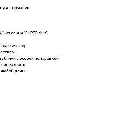
енда:
Германия
1 из серии "SUPER thin"
 эластичные;
ществам;
зубчики с особой полировкой;
 поверхность;
 любой длины.