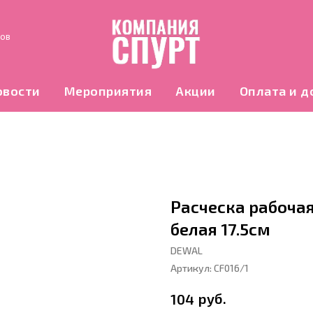
нов
овости
Мероприятия
Акции
Оплата и д
Расческа рабочая 
белая 17.5см
DEWAL
Артикул:
CF016/1
руб.
104